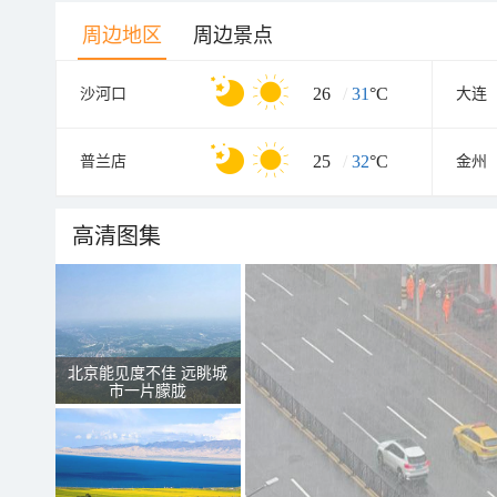
周边地区
周边景点
26
/
31
°C
沙河口
大连
25
/
32
°C
普兰店
金州
高清图集
北京能见度不佳 远眺城
市一片朦胧