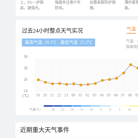
上，PA++护肤
强度并注意户外
出需采取防护措
薄外套
品，避强光。
防风。
施。
装。
气温
过去24小时整点天气实况
气温：
最高气温: 29.3℃ , 最低气温: 25.2℃
指离地
30
28
26
24
19
20
21
22
23
00
01
02
03
04
05
06
07
08
0
(℃)
气温(℃)
-30
-25
-20
-15
-10
-5
0
5
10
近期重大天气事件