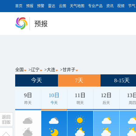
首页
预报
预警
雷达
云图
天气地图
专业产品
资讯
视频
节气
预报
全国
>
辽宁
>
大连
>
甘井子
今天
7天
8-15天
9日
10日
11日
12日
13
昨天
今天
明天
后天
周