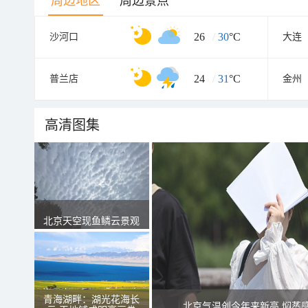
周边地区
周边景点
26
/
30
°C
沙河口
大连
24
/
31
°C
普兰店
金州
高清图集
北京天空现鱼鳞云景观
青海湖畔：湖光花海长
北京气温创今年来新高 焖蒸