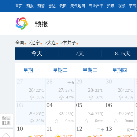
首页
预报
预警
雷达
云图
天气地图
专业产品
资讯
视频
节气
预报
全国
>
辽宁
>
大连
>
甘井子
今天
7天
8-15天
星期一
星期二
星期三
星期四
27
28
29
30
十五
28
27
28
28
/ 22℃
/ 23℃
/ 22℃
/ 22℃
30%
47%
37%
43%
03
04
05
06
29
32
34
35
/ 23℃
/ 25℃
/ 27℃
/ 29℃
30%
0
mm
0
mm
0
mm
10
11
12
13
三十
初一