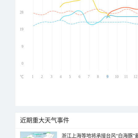
28
ed
ed
ed
19
ed
9
0
1
2
3
4
5
6
7
8
9
10
11
12
℃
近期重大天气事件
浙江上海等地将承接台风“白海豚”