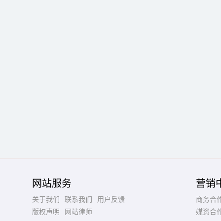
网站服务
营销
关于我们
联系我们
用户反馈
商务合
版权声明
网站律师
媒资合