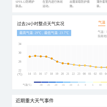
SPF8-12防晒护
在室内进行休闲
出需采取防护措
薄外套
肤品。
运动。
施。
装。
气温
过去24小时整点天气实况
气温：
最高气温: 29℃ , 最低气温: 23.7℃
指离地
34
30
26
22
14
15
16
17
18
19
20
21
22
23
00
01
02
03
0
(℃)
气温(℃)
-30
-25
-20
-15
-10
-5
0
5
10
近期重大天气事件