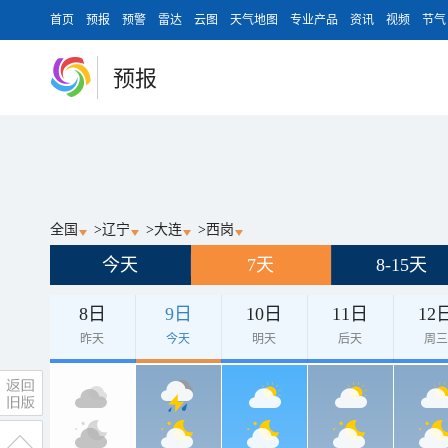
首页
预报
预警
雷达
云图
天气地图
专业产品
资讯
视频
节气
预报
全国
>
辽宁
>
大连
>
西岗
今天
7天
8-15天
8日
9日
10日
11日
12
昨天
今天
明天
后天
周