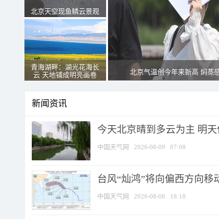
北京天空现鱼鳞云景观
青海湖畔：湖光花海长
北京气温创今年来新高 焖蒸
云 天地铺成明亮画卷
新闻资讯
今天北京晴到多云为主 明
中国天气网
2026-08-09
07:08
台风“灿鸿”将向偏西方向移
中国天气网
2026-08-08
18:18