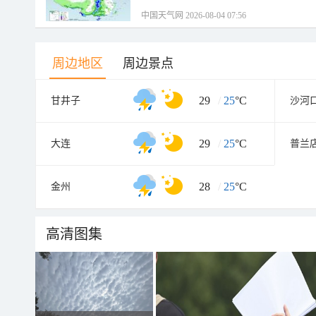
中国天气网 2026-08-04 07:56
周边地区
周边景点
29
/
25
°C
甘井子
沙河
29
/
25
°C
大连
普兰
28
/
25
°C
金州
高清图集