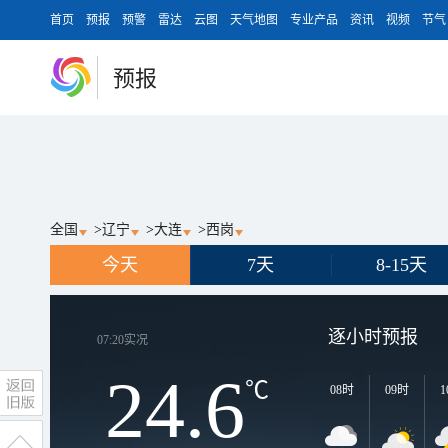
首页
预报
预警
雷达
云图
天气地图
专业产品
资讯
视频
节气
预报
全国
>
辽宁
>
大连
>
西岗
今天
7天
8-15天
逐小时预报
07:20
实况
24.6
℃
08时
09时
1