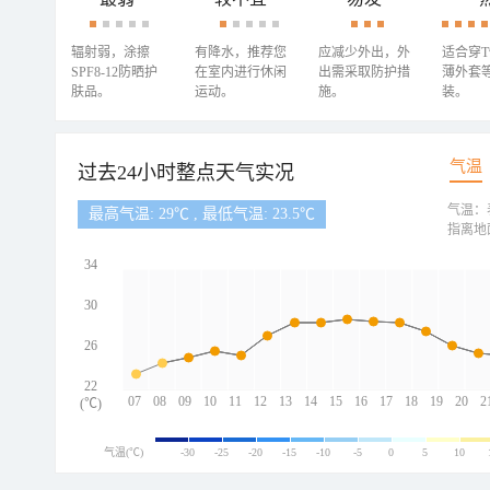
辐射弱，涂擦
有降水，推荐您
应减少外出，外
适合穿
SPF8-12防晒护
在室内进行休闲
出需采取防护措
薄外套
肤品。
运动。
施。
装。
气温
过去24小时整点天气实况
气温：
最高气温: 29℃ , 最低气温: 23.5℃
指离地
34
30
26
22
07
08
09
10
11
12
13
14
15
16
17
18
19
20
2
(℃)
气温(℃)
-30
-25
-20
-15
-10
-5
0
5
10