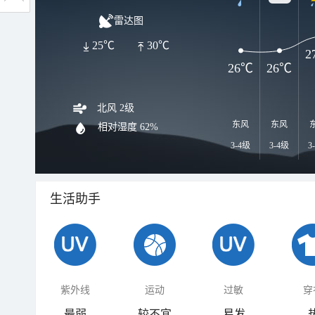
雷达图
25℃
30℃
2
26℃
26℃
北风 2级
东风
东风
相对湿度
62%
3-4级
3-4级
3
生活助手
紫外线
运动
过敏
穿
最弱
较不宜
易发