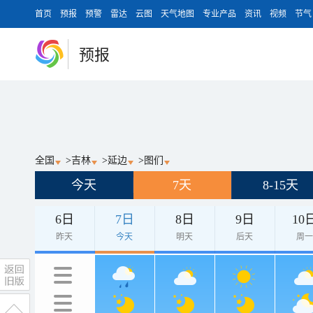
首页
预报
预警
雷达
云图
天气地图
专业产品
资讯
视频
节气
预报
全国
>
吉林
>
延边
>
图们
今天
7天
8-15天
6日
7日
8日
9日
10
昨天
今天
明天
后天
周