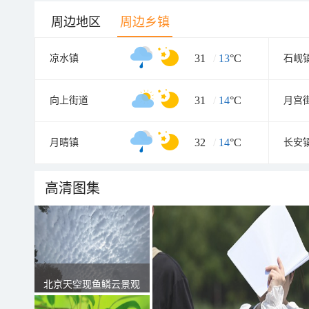
周边地区
周边乡镇
31
/
13
°C
凉水镇
石岘
31
/
14
°C
向上街道
月宫
32
/
14
°C
月晴镇
长安
高清图集
北京天空现鱼鳞云景观