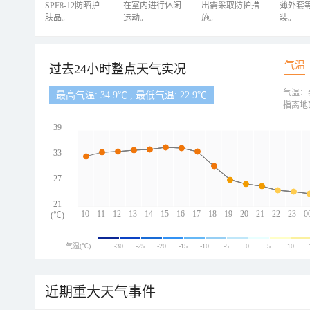
SPF8-12防晒护
在室内进行休闲
出需采取防护措
薄外套
肤品。
运动。
施。
装。
气温
过去24小时整点天气实况
气温：
最高气温: 34.9℃ , 最低气温: 22.9℃
指离地
39
33
27
21
10
11
12
13
14
15
16
17
18
19
20
21
22
23
0
(℃)
气温(℃)
-30
-25
-20
-15
-10
-5
0
5
10
近期重大天气事件