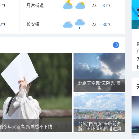
1
°C
23
/
31
°C
月宫街道
2
°C
22
/
30
°C
长安镇
北京天空现“云隙光”景
象
台风“白海豚”来临前夕
创今年来新高 焖蒸感不下线
浙江玉环渔船回港避风