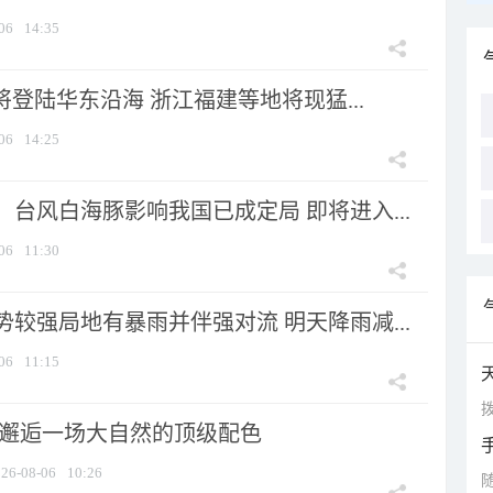
06
14:35
将登陆华东沿海 浙江福建等地将现猛...
06
14:25
台风白海豚影响我国已成定局 即将进入...
06
11:30
较强局地有暴雨并伴强对流 明天降雨减...
06
11:15
拨
 邂逅一场大自然的顶级配色
26-08-06
10:26