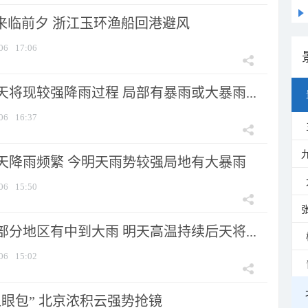
”来临前夕 浙江玉环渔船回港避风
06
17:06
将现较强降雨过程 局部有暴雨或大暴雨...
06
16:37
天降雨频繁 今明天雨势较强局地有大暴雨
06
15:50
分地区有中到大雨 明天高温持续后天将...
06
15:02
显眼包” 北京浓积云强势抢镜