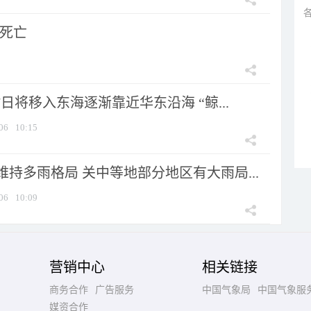
人死亡
7日将移入东海逐渐靠近华东沿海 “鲸...
06
10:15
持多雨格局 关中等地部分地区有大雨局...
06
10:09
营销中心
相关链接
商务合作
广告服务
中国气象局
中国气象服
媒资合作