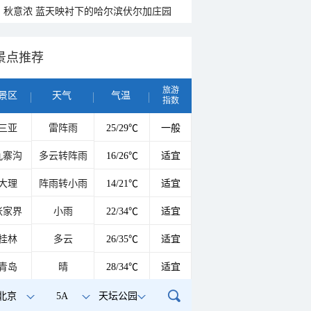
秋意浓 蓝天映衬下的哈尔滨伏尔加庄园
景点推荐
旅游
景区
天气
气温
指数
三亚
雷阵雨
25/29℃
一般
九寨沟
多云转阵雨
16/26℃
适宜
大理
阵雨转小雨
14/21℃
适宜
张家界
小雨
22/34℃
适宜
桂林
多云
26/35℃
适宜
青岛
晴
28/34℃
适宜
北京
5A
天坛公园