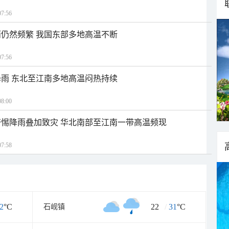
7:56
仍然频繁 我国东部多地高温不断
7:56
雨 东北至江南多地高温闷热持续
8:00
惕降雨叠加致灾 华北南部至江南一带高温频现
7:58
2
°C
22
/
31
°C
石岘镇