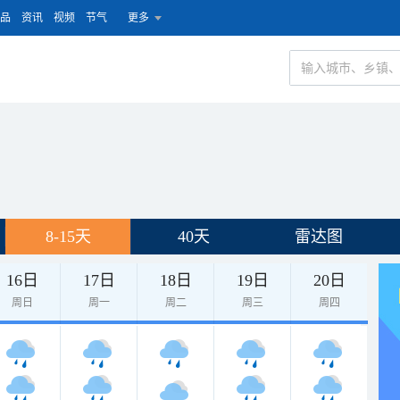
品
资讯
视频
节气
更多
8-15天
40天
雷达图
16日
17日
18日
19日
20日
周日
周一
周二
周三
周四