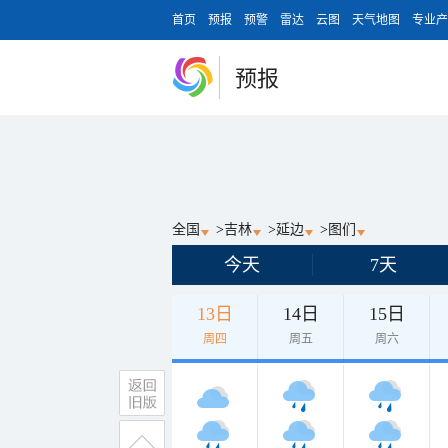
首页
预报
预警
雷达
云图
天气地图
专业产
预报
全国
>
吉林
>
延边
>
图们
今天
7天
13日
14日
15日
周四
周五
周六