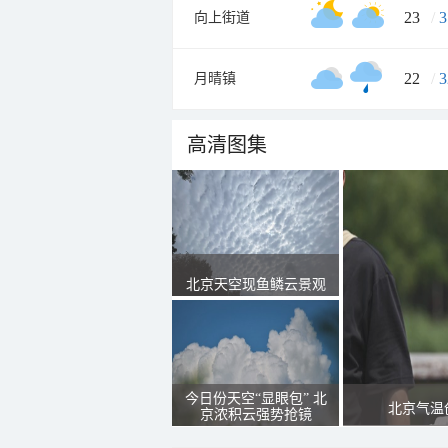
23
/
3
向上街道
22
/
3
月晴镇
高清图集
北京天空现鱼鳞云景观
今日份天空“显眼包” 北
北京气温
京浓积云强势抢镜