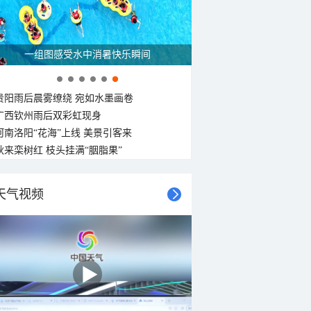
一组图感受水中消暑快乐瞬间
贵阳雨后晨雾缭绕 宛如水墨画卷
广西钦州雨后双彩虹现身
河南洛阳“花海”上线 美景引客来
秋来栾树红 枝头挂满“胭脂果”
天气视频