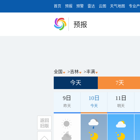
首页
预报
预警
雷达
云图
天气地图
专业产
预报
全国
>
吉林
>
丰满
今天
7天
9日
10日
11日
昨天
今天
明天