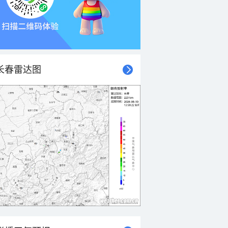
长春雷达图
21时
22时
23时
00时
01时
02时
03时
04时