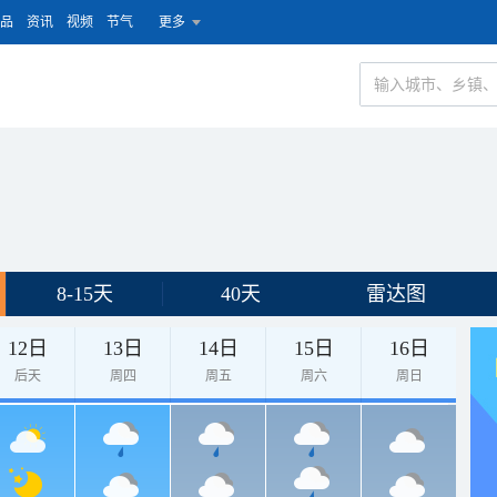
品
资讯
视频
节气
更多
8-15天
40天
雷达图
12日
13日
14日
15日
16日
后天
周四
周五
周六
周日