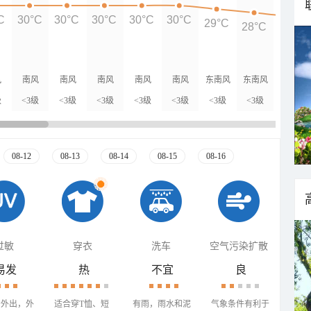
C
30°C
30°C
30°C
30°C
30°C
29°C
28°C
27°C
风
南风
南风
南风
南风
南风
东南风
东南风
南风
级
<3级
<3级
<3级
<3级
<3级
<3级
<3级
<3级
08-12
08-13
08-14
08-15
08-16
过敏
穿衣
洗车
空气污染扩散
易发
热
不宜
良
少外出，外
适合穿T恤、短
有雨，雨水和泥
气象条件有利于