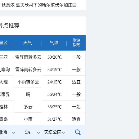
秋意浓 蓝天映衬下的哈尔滨伏尔加庄园
景点推荐
旅游
景区
天气
气温
指数
三亚
雷阵雨转多云
30/26℃
一般
九寨沟
雷阵雨转多云
34/19℃
一般
大理
小雨转多云
24/15℃
适宜
张家界
晴
36/24℃
一般
桂林
多云
35/25℃
一般
青岛
小雨
31/27℃
适宜
北京
5A
天坛公园