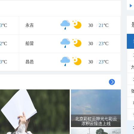
3
°C
30
/
21
°C
永吉
2
°C
30
/
23
°C
船营
3
°C
30
/
23
°C
昌邑
北京彩虹云隙光七彩云
浓积云接连上线