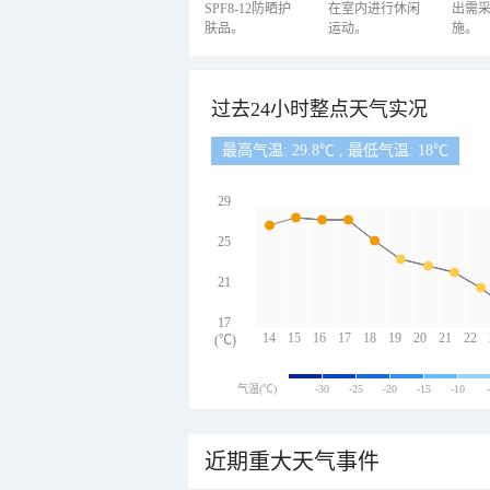
SPF8-12防晒护
在室内进行休闲
出需
肤品。
运动。
施。
过去24小时整点天气实况
最高气温: 29.8℃ , 最低气温: 18℃
29
25
21
17
14
15
16
17
18
19
20
21
22
(℃)
气温(℃)
-30
-25
-20
-15
-10
近期重大天气事件