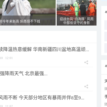
迎战台风“白海豚” 风雨
创今年来新高 焖蒸感不下线
中那些坚守的身影
降温热意缓解 华南新疆四川盆地高温顽...
10
12:01
强降雨天气 北京最强...
拨
雨不断 今天部分地区有暴雨并伴8至9...
10
11:02