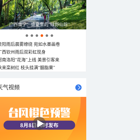
广西南宁：盛夏里的“绿野仙踪”
贵阳雨后晨雾缭绕 宛如水墨画卷
广西钦州雨后双彩虹现身
河南洛阳“花海”上线 美景引客来
秋来栾树红 枝头挂满“胭脂果”
天气视频