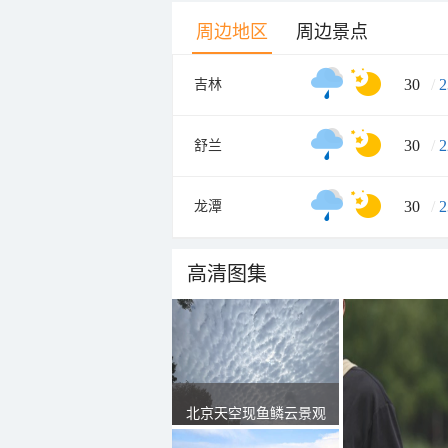
周边地区
周边景点
30
/
2
吉林
30
/
2
舒兰
30
/
2
龙潭
高清图集
北京天空现鱼鳞云景观