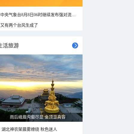
中央气象台8月8日06时继续发布强对流天气蓝色预警
又有两个台风生成了
生活旅游
雨后峨眉沟壑尽显 金顶显真容
湖北神农架晨雾缭绕 秋色迷人