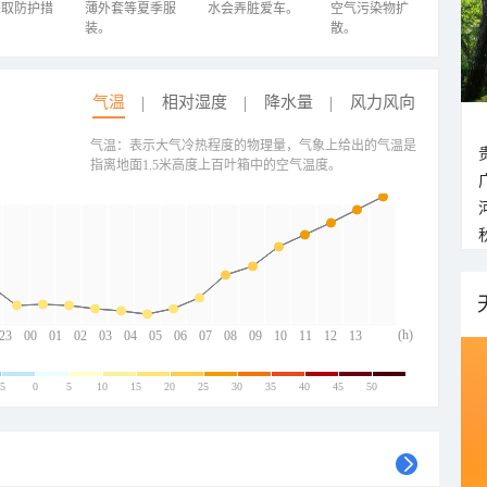
采取防护措
薄外套等夏季服
水会弄脏爱车。
空气污染物扩
装。
散。
气温
相对湿度
降水量
风力风向
气温：表示大气冷热程度的物理量，气象上给出的气温是
指离地面1.5米高度上百叶箱中的空气温度。
(h)
23
00
01
02
03
04
05
06
07
08
09
10
11
12
13
-5
0
5
10
15
20
25
30
35
40
45
50