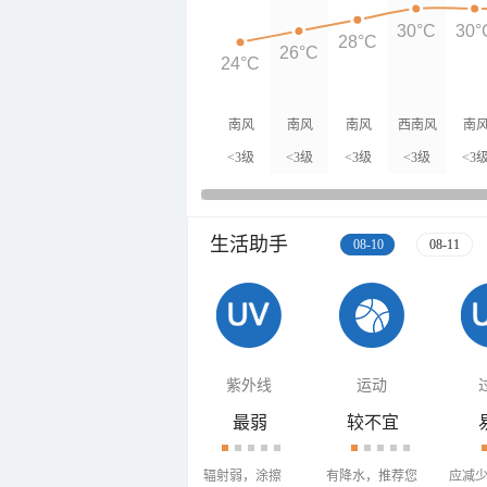
30°C
30°
28°C
26°C
24°C
南风
南风
南风
西南风
南
<3级
<3级
<3级
<3级
<3
生活助手
08-10
08-11
紫外线
运动
最弱
较不宜
辐射弱，涂擦
有降水，推荐您
应减