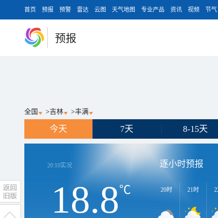
首页
预报
预警
雷达
云图
天气地图
专业产品
资讯
视频
节气
预报
全国
>
吉林
>
丰满
今天
7天
8-15天
逐小时预报
20:10
实况
18.8
℃
20时
21时
2