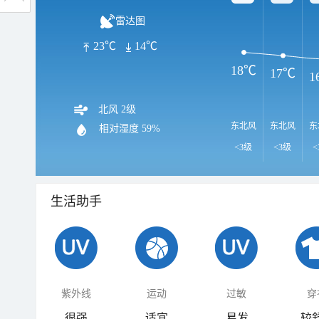
雷达图
23℃
14℃
18℃
17℃
1
北风 2级
东北风
东北风
东
相对湿度
59%
<3级
<3级
<
生活助手
紫外线
运动
过敏
穿
很强
适宜
易发
较