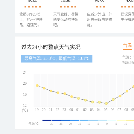
涂擦SPF20以
天气较好，尽情
应减少外出，外
建议穿
上，PA++护肤
感受运动的快乐
出需采取防护措
牛仔裤
品，避强光。
吧。
施。
气温
过去24小时整点天气实况
气温：
最高气温: 23.3℃ , 最低气温: 13.1℃
指离地
24
20
16
12
19
20
21
22
23
00
01
02
03
04
05
06
07
08
0
(℃)
气温(℃)
-30
-25
-20
-15
-10
-5
0
5
10