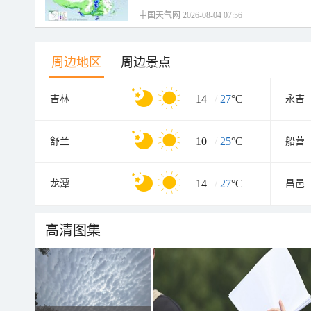
中国天气网 2026-08-04 07:56
周边地区
周边景点
14
/
27
°C
吉林
永吉
10
/
25
°C
舒兰
船营
14
/
27
°C
龙潭
昌邑
高清图集