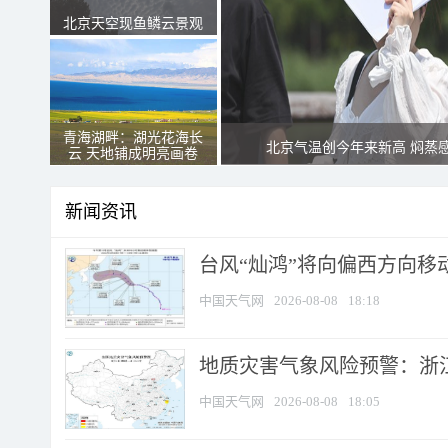
北京天空现鱼鳞云景观
青海湖畔：湖光花海长
北京气温创今年来新高 焖蒸
云 天地铺成明亮画卷
新闻资讯
台风“灿鸿”将向偏西方向移
中国天气网
2026-08-08
18:18
地质灾害气象风险预警：浙
中国天气网
2026-08-08
18:05