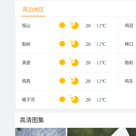
周边地区
20
/
12
°C
恒山
鸡冠
20
/
12
°C
梨树
林口
20
/
12
°C
滴道
勃利
20
/
12
°C
鸡西
鸡东
20
/
12
°C
城子河
高清图集