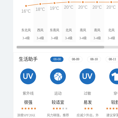
20°C
20°C
20°C
20°C
19°C
18°C
16°C
东北风
西风
东南风
北风
南风
南风
北风
3-4级
3-4级
3-4级
3-4级
3-4级
3-4级
3-4级
生活助手
08-08
08-09
08-10
08-11
紫外线
运动
过敏
穿
很强
较适宜
易发
较
涂擦SPF20以
风力稍强，推荐
应减少外出，外
建议穿