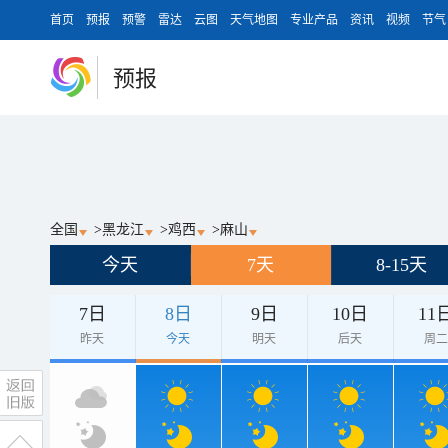
首页
预报
预警
雷达
云图
天气地图
专业产品
资讯
视频
节气
预报
全国
>
黑龙江
>
鸡西
>
麻山
今天
7天
8-15天
7日
8日
9日
10日
11
昨天
今天
明天
后天
周