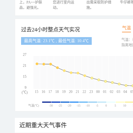
上，PA++护肤
您进行室内运
出需采取防护措
牛仔裤
品，避强光。
动。
施。
气温
过去24小时整点天气实况
气温：
最高气温: 23.1℃ , 最低气温: 10.4℃
指离地
27
21
15
9
15
16
17
18
19
20
21
22
23
00
01
02
03
04
0
(℃)
气温(℃)
-30
-25
-20
-15
-10
-5
0
5
10
近期重大天气事件