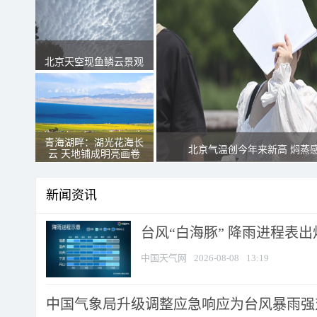
北京天空现鱼鳞云景观
青海湖畔：湖光花海长
北京气温创今年来新高 焖蒸
云 天地铺成明亮画卷
新闻资讯
台风“白海豚” 降雨进程表出炉
中国天气网
2026-08-08
13:19
中国气象局升级调整应急响应为台风暴雨强