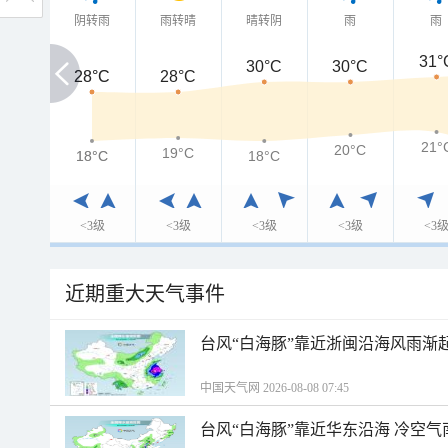
阴转雨
雨转晴
晴转阴
雨
雨
31°
30°C
30°C
28°C
28°C
28°C
21°
20°C
19°C
18°C
18°C
18°C
<3级
<3级
<3级
<3级
<3
近期重大天气事件
台风“白海豚”靠近浙闽沿海风雨渐
中国天气网 2026-08-08 07:45
台风“白海豚”靠近华东沿海 冷空