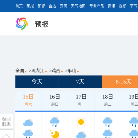
首页
预报
预警
雷达
云图
天气地图
专业产品
资讯
视频
节气
预报
全国
>
黑龙江
>
鸡西
>
麻山
今天
7天
8-15天
15日
16日
17日
18日
19
周六
周日
周一
周二
周