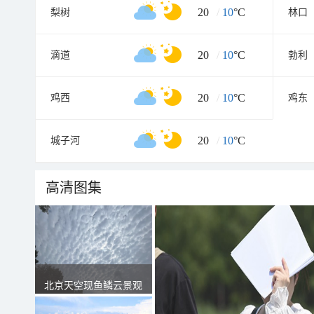
20
/
10
°C
梨树
林口
20
/
10
°C
滴道
勃利
20
/
10
°C
鸡西
鸡东
20
/
10
°C
城子河
高清图集
北京天空现鱼鳞云景观