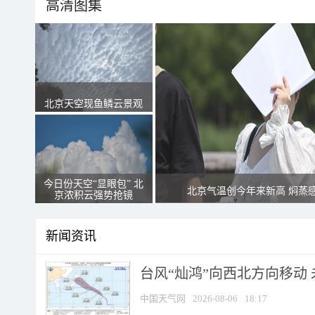
高清图集
北京天空现鱼鳞云景观
今日份天空“显眼包” 北
北京气温创今年来新高 焖蒸
京浓积云强势抢镜
新闻资讯
台风“灿鸿”向西北方向移动
中国天气网
2026-08-06
18:17