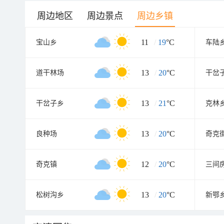
周边地区
周边景点
周边乡镇
11
/
19
°C
宝山乡
车陆
13
/
20
°C
道干林场
干岔
13
/
21
°C
干岔子乡
克林
13
/
20
°C
良种场
奇克
12
/
20
°C
奇克镇
三间
13
/
20
°C
松树沟乡
新鄂