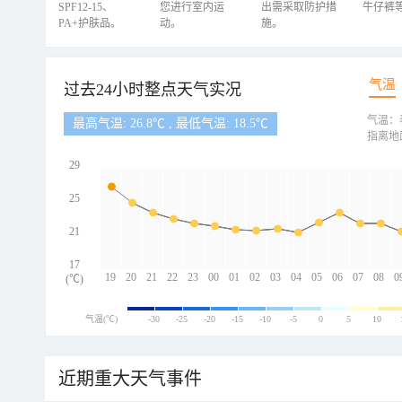
SPF12-15、
您进行室内运
出需采取防护措
牛仔裤
PA+护肤品。
动。
施。
气温
过去24小时整点天气实况
气温：
最高气温: 26.8℃ , 最低气温: 18.5℃
指离地
29
25
21
17
19
20
21
22
23
00
01
02
03
04
05
06
07
08
0
(℃)
气温(℃)
-30
-25
-20
-15
-10
-5
0
5
10
近期重大天气事件