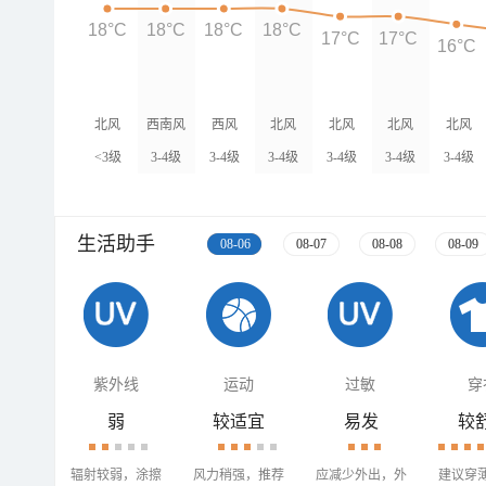
18°C
18°C
18°C
18°C
17°C
17°C
16°C
北风
西南风
西风
北风
北风
北风
北风
<3级
3-4级
3-4级
3-4级
3-4级
3-4级
3-4级
生活助手
08-06
08-07
08-08
08-09
紫外线
运动
过敏
穿
弱
较适宜
易发
较
辐射较弱，涂擦
风力稍强，推荐
应减少外出，外
建议穿