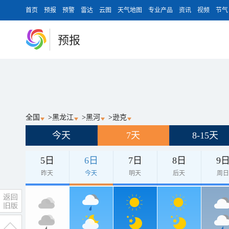
首页
预报
预警
雷达
云图
天气地图
专业产品
资讯
视频
节气
预报
全国
>
黑龙江
>
黑河
>
逊克
今天
7天
8-15天
5日
6日
7日
8日
9
昨天
今天
明天
后天
周