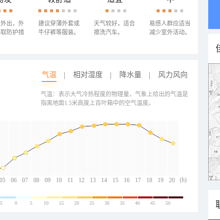
少外出，外
建议穿薄外套或
天气较好，适合
易感人群应适当
采取防护措
牛仔裤等服装。
擦洗汽车。
减少室外活动。
气温
相对湿度
降水量
风力风向
气温：表示大气冷热程度的物理量，气象上给出的气温是
指离地面1.5米高度上百叶箱中的空气温度。
(h)
05
06
07
08
09
10
11
12
13
14
15
16
17
18
19
20
-5
0
5
10
15
20
25
30
35
40
45
50