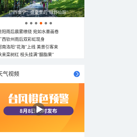
广西南宁：盛夏里的“绿野仙踪”
贵阳雨后晨雾缭绕 宛如水墨画卷
广西钦州雨后双彩虹现身
河南洛阳“花海”上线 美景引客来
秋来栾树红 枝头挂满“胭脂果”
天气视频