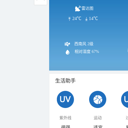
雷达图
24℃
14℃
西南风 2级
相对湿度
67%
生活助手
紫外线
运动
很强
适宜