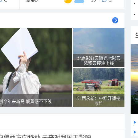
北京彩虹云隙光七彩云
浓积云接连上线
江西永新：中稻开镰抢
创今年来新高 焖蒸感不下线
收忙
将向偏西方向移动 未来对我国无影响