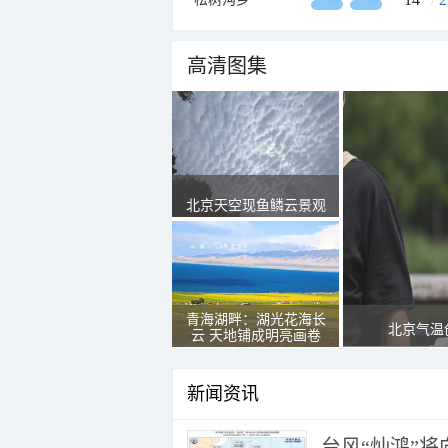
高清图集
北京天空现鱼鳞云景观
青海湖畔：湖光花海长
北京气温
云 天地铺成明亮画卷
新闻资讯
台风“灿鸿”