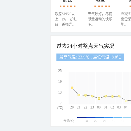
涂擦SPF20以
天气较好，尽情
应减
上，PA++护肤
感受运动的快乐
出需
品，避强光。
吧。
施。
过去24小时整点天气实况
最高气温: 23.9℃ , 最低气温: 8.8℃
25
19
13
7
20
21
22
23
00
01
02
03
04
(℃)
气温(℃)
-30
-25
-20
-15
-10