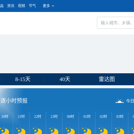
品
资讯
视频
节气
更多
8-15天
40天
雷达图
逐小时预报
今
20时
21时
22时
23时
00时
01时
02时
03时