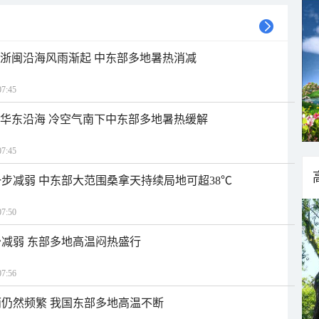
近浙闽沿海风雨渐起 中东部多地暑热消减
7:45
近华东沿海 冷空气南下中东部多地暑热缓解
7:45
步减弱 中东部大范围桑拿天持续局地可超38℃
7:50
减弱 东部多地高温闷热盛行
7:56
仍然频繁 我国东部多地高温不断