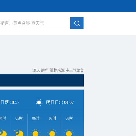
18:00更新
|
数据来源 中央气象台
日日落
18:57
明日日出
04:07
04时
05时
06时
07时
08时
09时
10时
11时
1