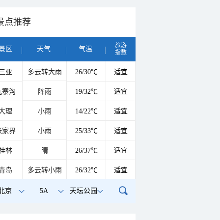
景点推荐
旅游
景区
天气
气温
指数
三亚
多云转大雨
26/30℃
适宜
九寨沟
阵雨
19/32℃
适宜
大理
小雨
14/22℃
适宜
张家界
小雨
25/33℃
适宜
桂林
晴
26/37℃
适宜
青岛
多云转小雨
26/32℃
适宜
北京
5A
天坛公园