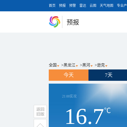
首页
预报
预警
雷达
云图
天气地图
专业产
预报
全国
>
黑龙江
>
黑河
>
逊克
今天
7天
21:00
实况
16.7
℃