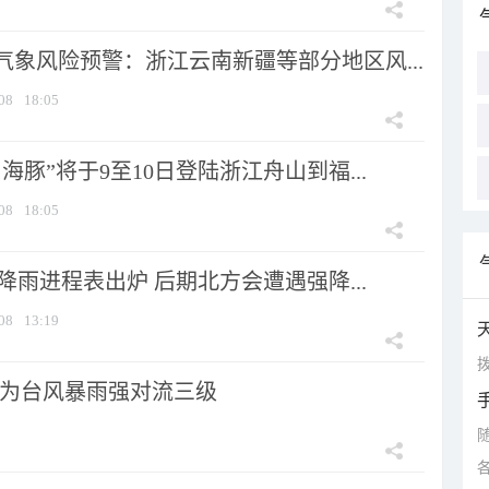
气象风险预警：浙江云南新疆等部分地区风...
08
18:05
海豚”将于9至10日登陆浙江舟山到福...
08
18:05
 降雨进程表出炉 后期北方会遭遇强降...
08
13:19
拨
为台风暴雨强对流三级