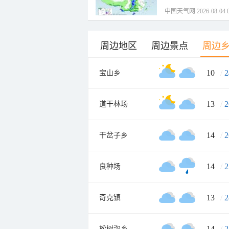
中国天气网 2026-08-04 0
周边地区
周边景点
周边
10
/
2
宝山乡
13
/
2
道干林场
14
/
2
干岔子乡
14
/
2
良种场
13
/
2
奇克镇
14
/
2
松树沟乡