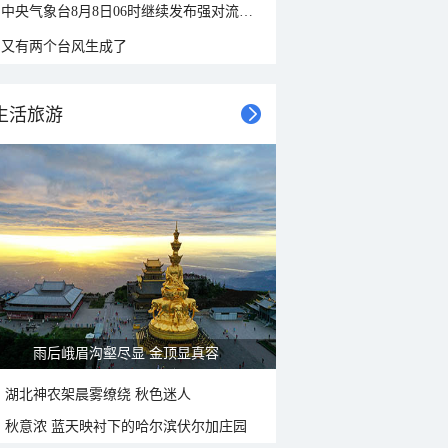
中央气象台8月8日06时继续发布强对流天气蓝色预警
又有两个台风生成了
生活旅游
雨后峨眉沟壑尽显 金顶显真容
湖北神农架晨雾缭绕 秋色迷人
秋意浓 蓝天映衬下的哈尔滨伏尔加庄园