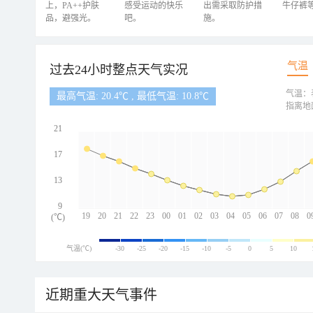
上，PA++护肤
感受运动的快乐
出需采取防护措
牛仔裤
品，避强光。
吧。
施。
气温
过去24小时整点天气实况
气温：
最高气温: 20.4℃ , 最低气温: 10.8℃
指离地
21
17
13
9
19
20
21
22
23
00
01
02
03
04
05
06
07
08
0
(℃)
气温(℃)
-30
-25
-20
-15
-10
-5
0
5
10
近期重大天气事件