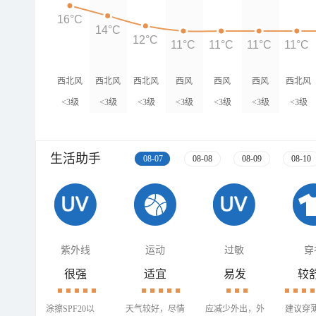
16°C
14°C
12°C
11°C
11°C
11°C
11°C
西北风
西北风
西北风
西风
西风
西风
西北风
<3级
<3级
<3级
<3级
<3级
<3级
<3级
生活助手
08-07
08-08
08-09
08-10
紫外线
运动
过敏
穿
很强
适宜
易发
较
涂擦SPF20以
天气较好，尽情
应减少外出，外
建议穿