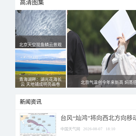
高清图集
北京天空现鱼鳞云景观
青海湖畔：湖光花海长
北京气温创今年来新高 焖蒸
云 天地铺成明亮画卷
新闻资讯
台风“灿鸿”将向西北方向移
中国天气网
2026-08-07
18:10