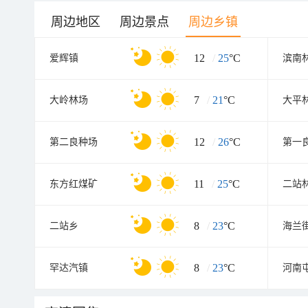
周边地区
周边景点
周边乡镇
12
/
25
°C
爱辉镇
滨南
7
/
21
°C
大岭林场
大平
12
/
26
°C
第二良种场
第一
11
/
25
°C
东方红煤矿
二站
8
/
23
°C
二站乡
海兰
8
/
23
°C
罕达汽镇
河南