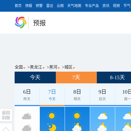
首页
预报
预警
雷达
云图
天气地图
专业产品
资讯
视频
节气
预报
全国
>
黑龙江
>
黑河
>
城区
今天
7天
8-15天
6日
7日
8日
9日
10
昨天
今天
明天
后天
周