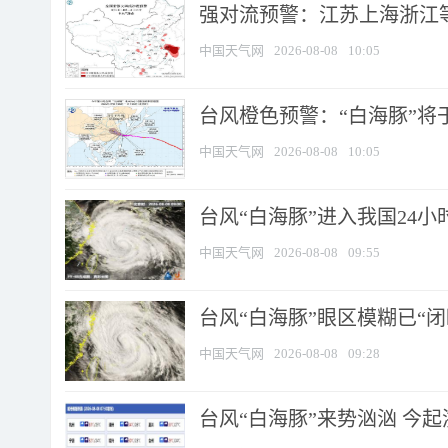
强对流预警：江苏上海浙江等地
中国天气网
2026-08-08
10:05
台风橙色预警：“白海豚”将于
中国天气网
2026-08-08
10:05
台风“白海豚”进入我国24小时
中国天气网
2026-08-08
09:55
台风“白海豚”眼区模糊已“闭
中国天气网
2026-08-08
09:28
台风“白海豚”来势汹汹 今起