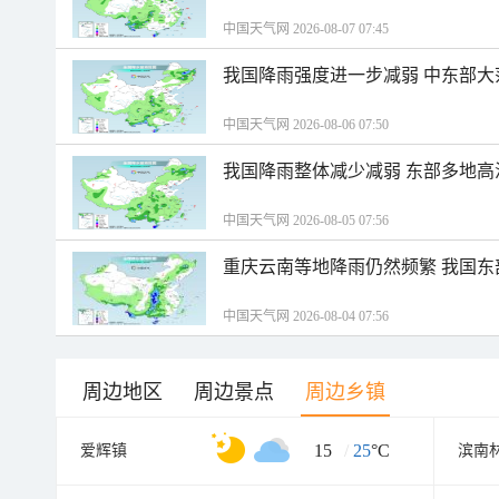
中国天气网 2026-08-07 07:45
我国降雨强度进一步减弱 中东部大
中国天气网 2026-08-06 07:50
我国降雨整体减少减弱 东部多地高
中国天气网 2026-08-05 07:56
重庆云南等地降雨仍然频繁 我国东
中国天气网 2026-08-04 07:56
周边地区
周边景点
周边乡镇
15
/
25
°C
爱辉镇
滨南