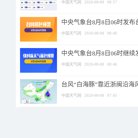
中国天气网
2026-08-08
08:57
中央气象台8月8日06时发
中国天气网
2026-08-08
08:48
中央气象台8月8日06时继
中国天气网
2026-08-08
08:46
台风“白海豚”靠近浙闽沿海风
中国天气网
2026-08-08
07:45