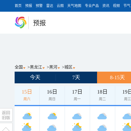
首页
预报
预警
雷达
云图
天气地图
专业产品
资讯
视频
节气
预报
全国
>
黑龙江
>
黑河
>
城区
今天
7天
8-15天
15日
16日
17日
18日
19
周六
周日
周一
周二
周