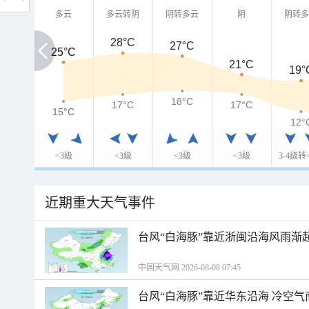
多云
多云转阴
阴转多云
阴
阴转
28°C
27°C
25°C
25°C
21°C
19°
18°C
17°C
17°C
15°C
15°C
12°
<3级
<3级
<3级
<3级
3-4级转
近期重大天气事件
台风“白海豚”靠近浙闽沿海风雨渐
中国天气网 2026-08-08 07:45
台风“白海豚”靠近华东沿海 冷空