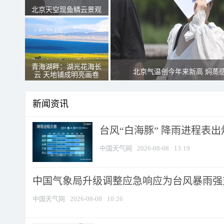
北京天空现鱼鳞云景观
青海湖畔：湖光花海长
北京气温创今年来新高 焖蒸
云 天地铺成明亮画卷
新闻资讯
台风“白海豚” 降雨进程表出炉
中国天气网
2026-08-08
13:19
中国气象局升级调整应急响应为台风暴雨强
中国天气网
2026-08-08
10:26