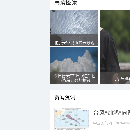
高清图集
北京天空现鱼鳞云景观
今日份天空“显眼包” 北
北京气温
京浓积云强势抢镜
新闻资讯
台风“灿鸿”
中国天气网
2026-08-