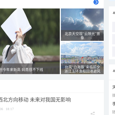
北京天空现“云隙光”景
象
台风“白海豚”来临前夕
创今年来新高 焖蒸感不下线
浙江玉环渔船回港避风
拨
向西北方向移动 未来对我国无影响
06
18:17