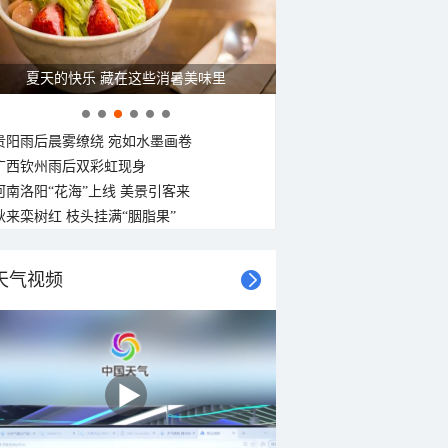
夏天的快乐 藏在这些消暑美味里
贵阳雨后晨雾缭绕 宛如水墨画卷
广西钦州雨后双彩虹现身
河南洛阳“花海”上线 美景引客来
秋来栾树红 枝头挂满“胭脂果”
天气视频