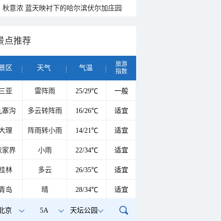
秋意浓 蓝天映衬下的哈尔滨伏尔加庄园
景点推荐
旅游
景区
天气
气温
指数
三亚
雷阵雨
25/29℃
一般
九寨沟
多云转阵雨
16/26℃
适宜
大理
阵雨转小雨
14/21℃
适宜
张家界
小雨
22/34℃
适宜
桂林
多云
26/35℃
适宜
青岛
晴
28/34℃
适宜
北京
5A
天坛公园