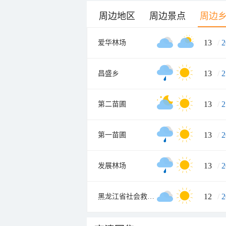
周边地区
周边景点
周边
13
/
2
爱华林场
13
/
2
昌盛乡
13
/
2
第二苗圃
13
/
2
第一苗圃
13
/
2
发展林场
12
/
2
黑龙江省社会救助安置中心