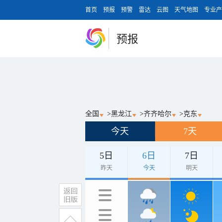
首页
预报
预警
雷达
云图
天气地图
专业产
预报
全国
>
黑龙江
>
齐齐哈尔
>
克东
今天
7天
5日
6日
7日
昨天
今天
明天