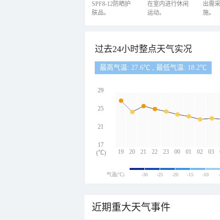
SPF8-12防晒护
在室内进行休闲
出需
肤品。
运动。
施。
过去24小时整点天气实况
最高气温: 27.6℃ , 最低气温: 18.2℃
29
25
21
17
19
20
21
22
23
00
01
02
03
(℃)
气温(℃)
-30
-25
-20
-15
-10
近期重大天气事件