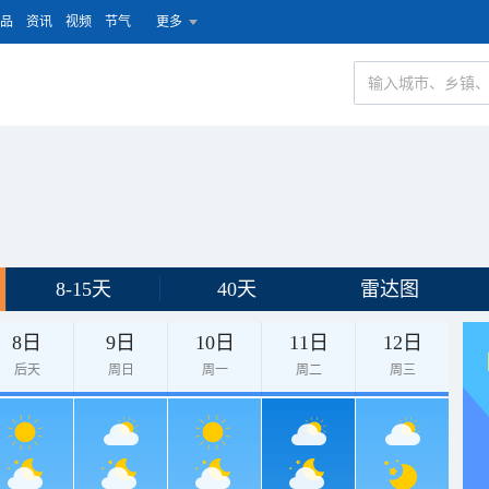
品
资讯
视频
节气
更多
8-15天
40天
雷达图
8日
9日
10日
11日
12日
后天
周日
周一
周二
周三