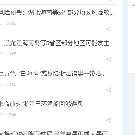
险预警：湖北海南等5省部分地区风险较...
06
18:05
黑龙江海南岛等5省区部分地区可能发生...
06
18:05
黄色 “白海豚”或登陆浙江福建一带沿...
06
18:05
”来临前夕 浙江玉环渔船回港避风
06
17:06
将现较强降雨过程 局部有暴雨或大暴雨...