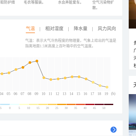
采取防护措
毛衣等服装。
水会弄脏爱车。
空气污染物扩
散。
气温
相对湿度
降水量
风力风向
气温：表示大气冷热程度的物理量，气象上给出的气温是
指离地面1.5米高度上百叶箱中的空气温度。
(h)
04
05
06
07
08
09
10
11
12
13
14
15
16
17
18
19
-5
0
5
10
15
20
25
30
35
40
45
50