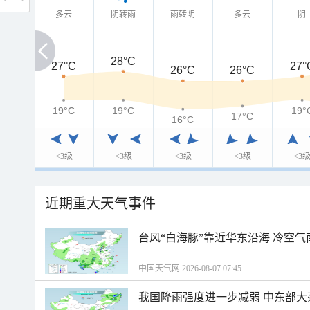
多云
阴转雨
雨转阴
多云
阴
28°C
27°C
27°C
27°
26°C
26°C
19°C
19°C
19°C
19°
17°C
16°C
<3级
<3级
<3级
<3级
<3
近期重大天气事件
台风“白海豚”靠近华东沿海 冷空
中国天气网 2026-08-07 07:45
我国降雨强度进一步减弱 中东部大