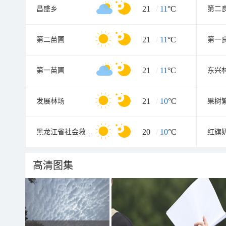
21
/
11
°C
昌盛乡
第二
21
/
11
°C
第二苗圃
第一
21
/
11
°C
第一苗圃
东兴
21
/
10
°C
发展林场
果树
20
/
10
°C
黑龙江省社会救助安置中心
红旗
高清图集