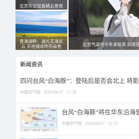
北京天空现鱼鳞云景观
青海湖畔：湖光花海长
北京气温创今年来新高 焖蒸
云 天地铺成明亮画卷
新闻资讯
四问台风“白海豚”：登陆后是否会北上 将影响
中国天气网
2026-08-07
11:20
台风“白海豚”将在华东沿海
中国天气网
2026-08-07
11:15