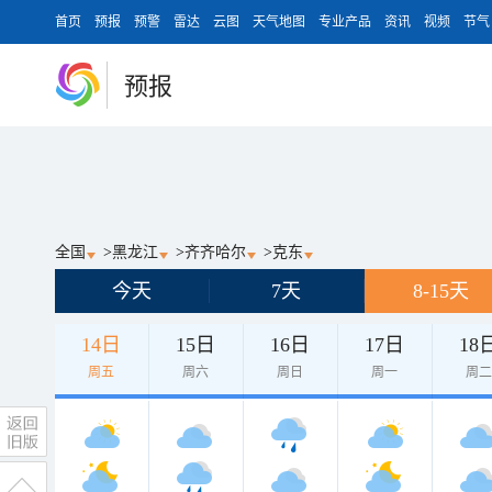
首页
预报
预警
雷达
云图
天气地图
专业产品
资讯
视频
节气
预报
全国
>
黑龙江
>
齐齐哈尔
>
克东
今天
7天
8-15天
14日
15日
16日
17日
18
周五
周六
周日
周一
周