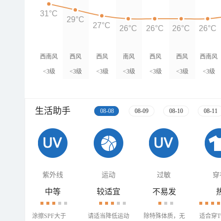
31°C
29°C
27°C
26°C
26°C
26°C
26°C
西南风
西风
西风
南风
西风
西风
西南风
<3级
<3级
<3级
<3级
<3级
<3级
<3级
生活助手
08-08
08-09
08-10
08-11
紫外线
运动
过敏
穿
中等
较适宜
不易发
涂擦SPF大于
请适当降低运动
除特殊体质，无
适合穿