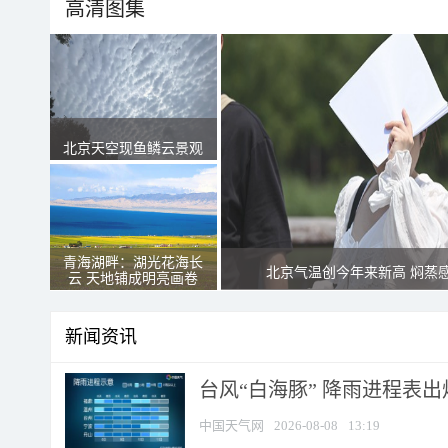
高清图集
北京天空现鱼鳞云景观
青海湖畔：湖光花海长
北京气温创今年来新高 焖蒸
云 天地铺成明亮画卷
新闻资讯
台风“白海豚” 降雨进程表出炉
中国天气网
2026-08-08
13:19