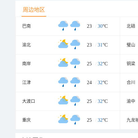
周边地区
23
/
30
°C
巴南
北碚
23
/
31
°C
渝北
璧山
25
/
32
°C
南岸
铜梁
24
/
32
°C
江津
合川
25
/
32
°C
大渡口
渝中
25
/
32
°C
重庆
九龙