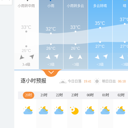
小雨转中雨
小雨
小雨转多云
多云转晴
晴
37°
35°C
33°C
33°C
32°C
27°C
27°
26°C
26°C
25°C
3-4级
<3级
<3级
<3级
<3
逐小时预报
今日日落
19:41
明日日出
06:18
20时
21时
22时
23时
00时
01时
02时