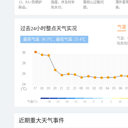
15、PA+防晒护
强度，并及时补
需担心过敏问
薄外套
肤品。
充水分。
题。
装。
气温
过去24小时整点天气实况
气温：
最高气温: 30.3℃ , 最低气温: 25.4℃
指离地
30
28
26
24
17
18
19
20
21
22
23
00
01
02
03
04
05
06
0
(℃)
气温(℃)
-30
-25
-20
-15
-10
-5
0
5
10
近期重大天气事件