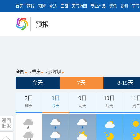
首页
预报
预警
雷达
云图
天气地图
专业产品
资讯
视频
节气
预报
全国
>
重庆
>
沙坪坝
今天
7天
8-15天
7日
8日
9日
10日
11
昨天
今天
明天
后天
周