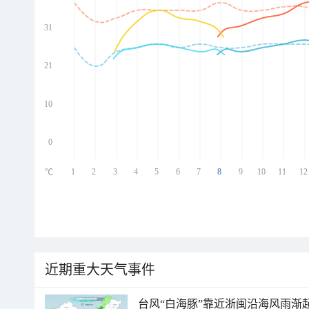
31
ed
ed
ed
21
ed
10
0
1
2
3
4
5
6
7
8
9
10
11
12
℃
近期重大天气事件
台风“白海豚”靠近浙闽沿海风雨渐