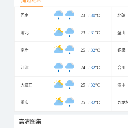
周边地区
23
/
30
°C
巴南
北碚
23
/
31
°C
渝北
璧山
25
/
32
°C
南岸
铜梁
24
/
32
°C
江津
合川
25
/
32
°C
大渡口
渝中
25
/
32
°C
重庆
九龙
高清图集