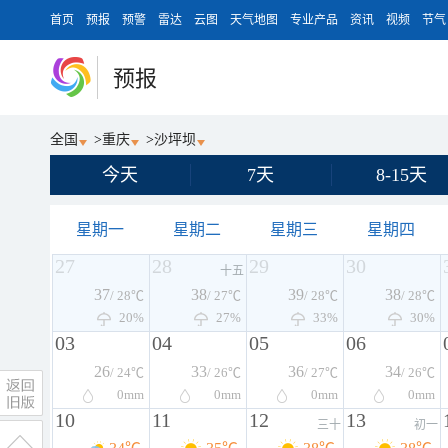
首页
预报
预警
雷达
云图
天气地图
专业产品
资讯
视频
节气
预报
全国
>
重庆
>
沙坪坝
今天
7天
8-15天
星期一
星期二
星期三
星期四
27
28
29
30
十五
37
38
39
38
/ 28℃
/ 27℃
/ 28℃
/ 28℃
20%
27%
33%
30%
03
04
05
06
26
33
36
34
/ 24℃
/ 26℃
/ 27℃
/ 26℃
0
mm
0
mm
0
mm
0
mm
10
11
12
13
三十
初一