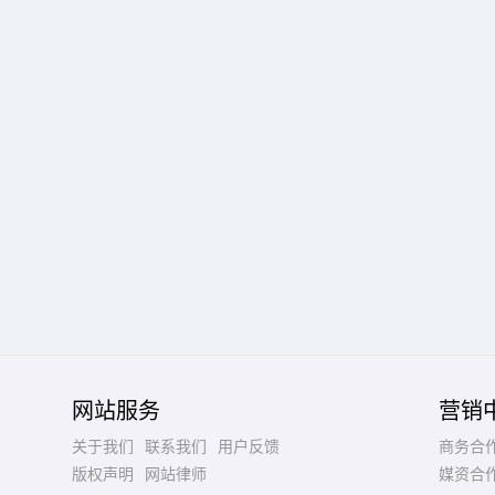
网站服务
营销
关于我们
联系我们
用户反馈
商务合
版权声明
网站律师
媒资合