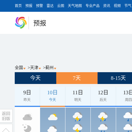
首页
预报
预警
雷达
云图
天气地图
专业产品
资讯
视频
节气
预报
全国
>
天津
>
蓟州
今天
7天
8-15天
9日
10日
11日
12日
13
昨天
今天
明天
后天
周