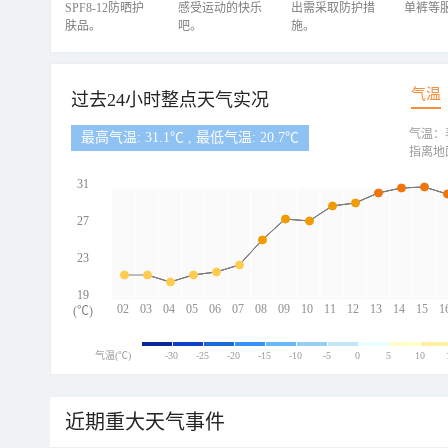
SPF8-12防晒护
感受运动的快乐
出需采取防护措
单裤等
肤品。
吧。
施。
气温
过去24小时整点天气实况
气温：
最高气温: 31.1℃ , 最低气温: 20.7℃
指离地
31
27
23
19
02
03
04
05
06
07
08
09
10
11
12
13
14
15
1
(℃)
气温(℃)
-30
-25
-20
-15
-10
-5
0
5
10
近期重大天气事件