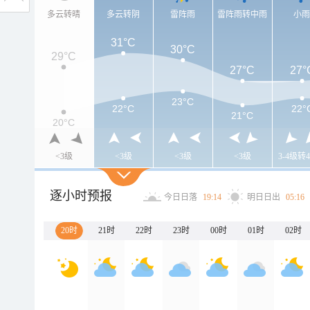
多云转晴
多云转阴
雷阵雨
雷阵雨转中雨
小
31°C
30°C
29°C
27°C
27°
23°C
22°C
22°
21°C
20°C
<3级
<3级
<3级
<3级
3-4级转4
逐小时预报
今日日落
19:14
明日日出
05:16
20时
21时
22时
23时
00时
01时
02时