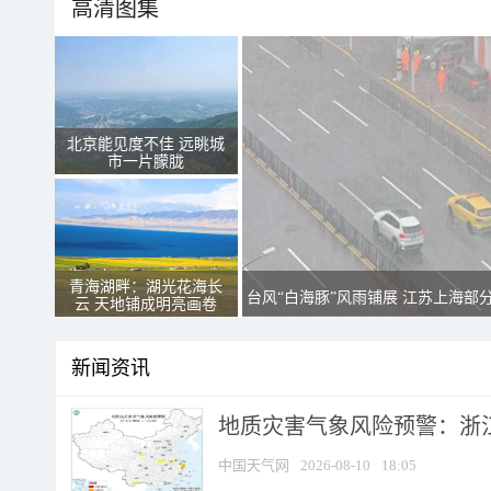
高清图集
北京能见度不佳 远眺城
市一片朦胧
青海湖畔：湖光花海长
台风“白海豚”风雨铺展 江苏上海部
云 天地铺成明亮画卷
新闻资讯
地质灾害气象风险预警：浙江
中国天气网
2026-08-10
18:05