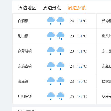
周边地区
周边景点
周边乡镇
24
/
31
°C
白涧镇
邦均
23
/
31
°C
别山镇
出头
23
/
31
°C
穿芳峪镇
东二
24
/
32
°C
东施古镇
东赵
23
/
30
°C
官庄镇
侯家
25
/
32
°C
礼明庄镇
罗庄