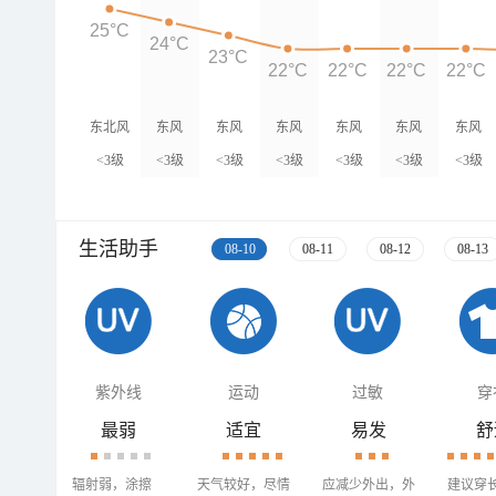
25°C
24°C
23°C
22°C
22°C
22°C
22°C
东北风
东风
东风
东风
东风
东风
东风
<3级
<3级
<3级
<3级
<3级
<3级
<3级
生活助手
08-10
08-11
08-12
08-13
紫外线
运动
过敏
穿
最弱
适宜
易发
舒
辐射弱，涂擦
天气较好，尽情
应减少外出，外
建议穿