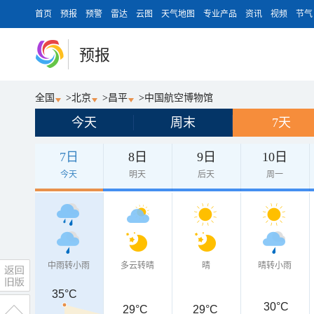
首页
预报
预警
雷达
云图
天气地图
专业产品
资讯
视频
节气
预报
全国
>
北京
>
昌平
>
中国航空博物馆
今天
周末
7天
7日
8日
9日
10日
今天
明天
后天
周一
中雨转小雨
多云转晴
晴
晴转小雨
35°C
30°C
29°C
29°C