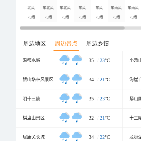
北风
东北风
东北风
东风
东风
东南风
东南风
<3级
<3级
<3级
<3级
<3级
<3级
<3级
周边地区
周边景点
周边乡镇
35
/
23
°C
温都水城
34
/
21
°C
银山塔林风景区
沟崖
35
/
23
°C
明十三陵
蟒山
32
/
21
°C
棋盘山景区
十三
34
/
22
°C
居庸关长城
龙脉