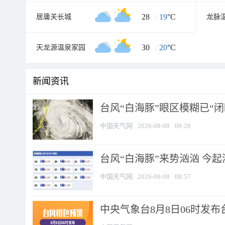
28
/
19
°C
居庸关长城
龙脉
30
/
20
°C
天龙源温泉家园
新闻资讯
台风“白海豚”眼区模糊已“闭
中国天气网
2026-08-08
09:28
台风“白海豚”来势汹汹 今起
中国天气网
2026-08-08
08:57
中央气象台8月8日06时发