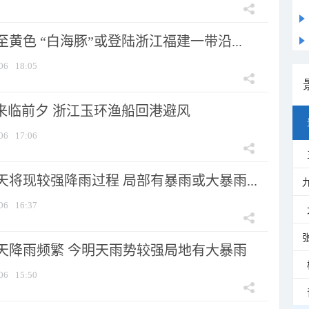
黄色 “白海豚”或登陆浙江福建一带沿...
06
18:05
”来临前夕 浙江玉环渔船回港避风
06
17:06
将现较强降雨过程 局部有暴雨或大暴雨...
06
16:37
天降雨频繁 今明天雨势较强局地有大暴雨
06
15:50