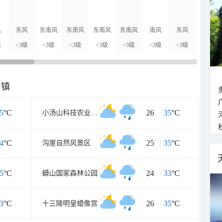
风
东风
东南风
东南风
东南风
东南风
南风
东风
东南风
级
<3级
<3级
<3级
<3级
<3级
<3级
<3级
<3级
乡镇
5
°C
26
/
35
°C
小汤山科技农业示范园
4
°C
25
/
35
°C
沟崖自然风景区
5
°C
24
/
33
°C
蟒山国家森林公园
3
°C
26
/
35
°C
十三陵明皇蜡像宫