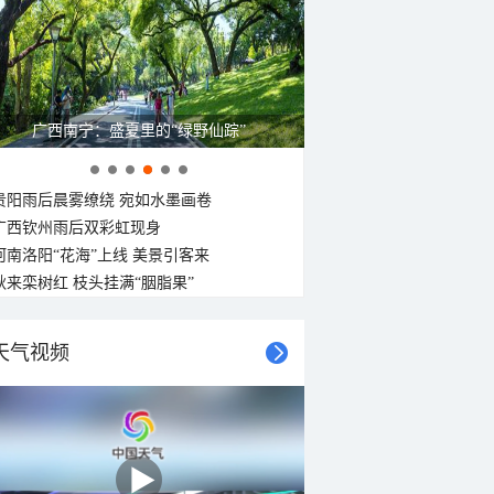
24°C
24°C
23°C
22°C
22°C
21°C
21°C
东南风
东南风
东南风
东南风
南风
南风
西南风
西风
<3级
<3级
<3级
<3级
<3级
<3级
<3级
<3级
呼伦贝尔草原 藏着最治愈的蓝天白云
贵阳雨后晨雾缭绕 宛如水墨画卷
广西钦州雨后双彩虹现身
河南洛阳“花海”上线 美景引客来
秋来栾树红 枝头挂满“胭脂果”
天气视频