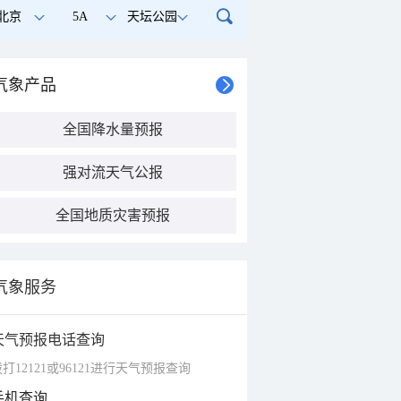
北京
5A
天坛公园
气象产品
全国降水量预报
强对流天气公报
全国地质灾害预报
气象服务
天气预报电话查询
打12121或96121进行天气预报查询
手机查询