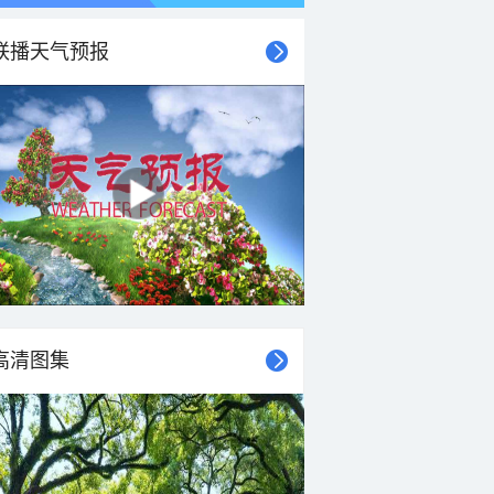
联播天气预报
21时
22时
23时
00时
01时
02时
03时
04时
高清图集
25°C