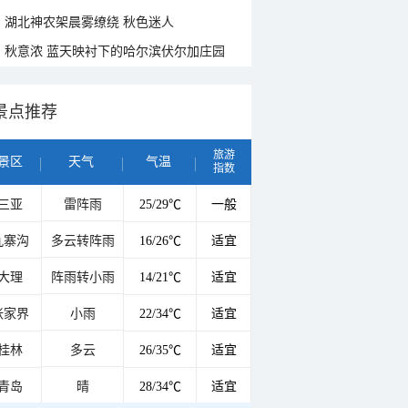
湖北神农架晨雾缭绕 秋色迷人
秋意浓 蓝天映衬下的哈尔滨伏尔加庄园
景点推荐
旅游
景区
天气
气温
指数
三亚
雷阵雨
25/29℃
一般
九寨沟
多云转阵雨
16/26℃
适宜
大理
阵雨转小雨
14/21℃
适宜
张家界
小雨
22/34℃
适宜
桂林
多云
26/35℃
适宜
青岛
晴
28/34℃
适宜