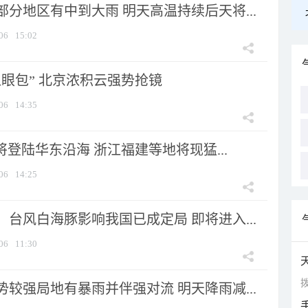
分地区有中到大雨 明天高温持续后天将...
06
15:02
显眼包” 北京浓积云强势抢镜
06
14:35
将登陆华东沿海 浙江福建等地将现猛...
06
14:25
台风白海豚影响我国已成定局 即将进入...
06
11:30
拨
较强局地有暴雨并伴强对流 明天降雨减...