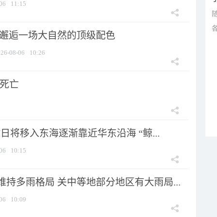
06
11:15
 邂逅一场大自然的顶级配色
26-08-06
10:26
人死亡
7日将移入东海逐渐靠近华东沿海 “鲸...
06
10:15
持多雨格局 关中等地部分地区有大雨局...
06
10:09