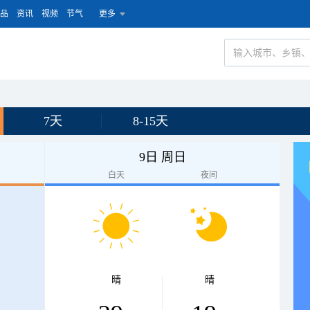
品
资讯
视频
节气
更多
7天
8-15天
9日 周日
白天
夜间
晴
晴