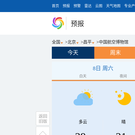
首页
预报
预警
雷达
云图
天气地图
专业产
预报
全国
>
北京
>
昌平
>
中国航空博物馆
今天
周末
8日 周六
白天
夜间
多云
晴