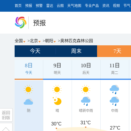
首页
预报
预警
雷达
云图
天气地图
专业产品
资讯
视频
节气
预报
全国
>
北京
>
朝阳
>
奥林匹克森林公园
今天
周末
7天
8日
9日
10日
11日
今天
明天
后天
周二
阴
晴
晴转中雨
中雨
31°C
30°C
27°C