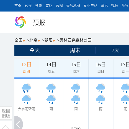
首页
预报
预警
雷达
云图
天气地图
专业产品
资讯
视频
节气
预报
全国
>
北京
>
朝阳
>
奥林匹克森林公园
今天
周末
7天
13日
14日
15日
16日
17
周四
周五
周六
周日
周
大暴雨转雨
雨
雨
雨
雨