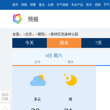
首页
预报
预警
雷达
云图
天气地图
专业产品
资讯
视频
节气
预报
全国
>
北京
>
朝阳
>
奥林匹克森林公园
今天
周末
7天
8日 周六
白天
夜间
多云
晴