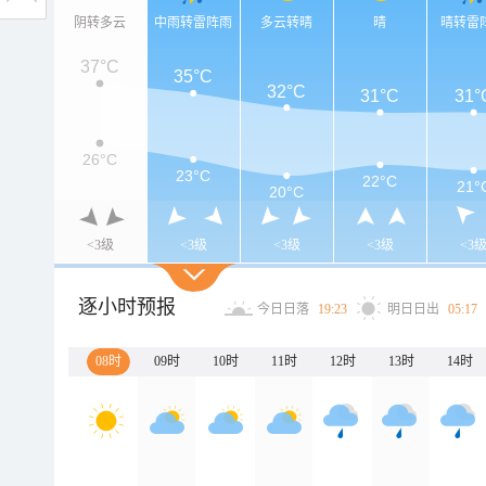
阴转多云
中雨转雷阵雨
多云转晴
晴
晴转雷
37°C
35°C
32°C
31°C
31°
26°C
23°C
22°C
21°
20°C
<3级
<3级
<3级
<3级
<3
逐小时预报
今日日落
19:23
明日日出
05:17
08时
09时
10时
11时
12时
13时
14时