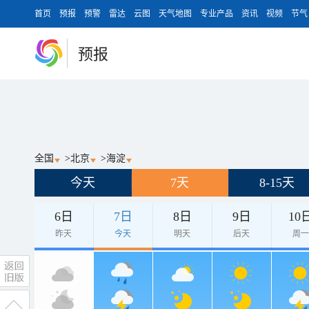
首页
预报
预警
雷达
云图
天气地图
专业产品
资讯
视频
节气
预报
全国
>
北京
>
海淀
今天
7天
8-15天
6日
7日
8日
9日
10
昨天
今天
明天
后天
周