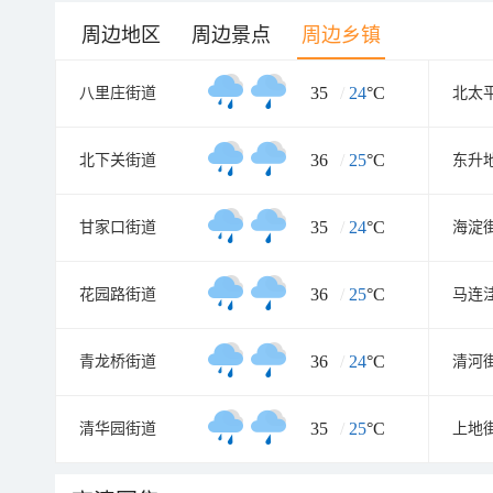
周边地区
周边景点
周边乡镇
35
/
24
°C
八里庄街道
北太
36
/
25
°C
北下关街道
东升
35
/
24
°C
甘家口街道
海淀
36
/
25
°C
花园路街道
马连
36
/
24
°C
青龙桥街道
清河
35
/
25
°C
清华园街道
上地