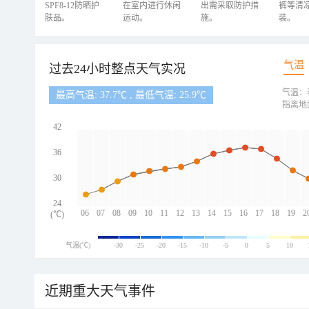
SPF8-12防晒护
在室内进行休闲
出需采取防护措
裤等清
肤品。
运动。
施。
装。
气温
过去24小时整点天气实况
气温：
最高气温: 37.7℃ , 最低气温: 25.9℃
指离地
42
36
30
24
06
07
08
09
10
11
12
13
14
15
16
17
18
19
2
(℃)
气温(℃)
-30
-25
-20
-15
-10
-5
0
5
10
近期重大天气事件