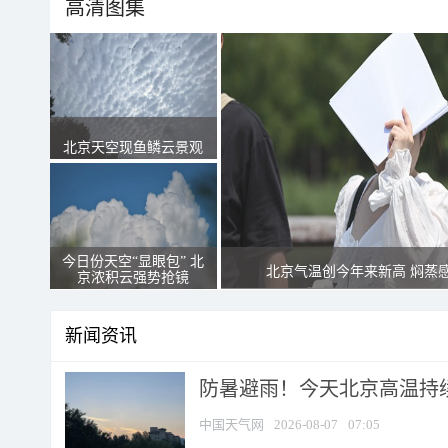
高清图集
北京天空现鱼鳞云景观
今日份天空“显眼包” 北
北京气温创今年来新高 焖蒸
京浓积云强势抢镜
新闻资讯
防暑避雨！今天北京高温持续
中国天气网
2026-08-07
07:05