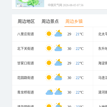
中国天气网 2026-08-05 07:56
周边地区
周边景点
周边乡镇
29
/
21
°C
八里庄街道
北太
30
/
22
°C
北下关街道
东升
29
/
22
°C
甘家口街道
海淀
30
/
22
°C
花园路街道
马连
30
/
22
°C
青龙桥街道
清河
30
/
22
°C
清华园街道
上地