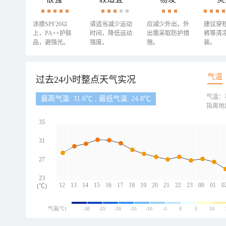
涂擦SPF20以
请适当减少运动
应减少外出，外
建议穿
上，PA++护肤
时间，降低运动
出需采取防护措
裤等清
品，避强光。
强度。
施。
装。
气温
过去24小时整点天气实况
气温：
最高气温: 31.6℃ , 最低气温: 24.8℃
指离地
35
31
27
23
12
13
14
15
16
17
18
19
20
21
22
23
00
01
0
(℃)
气温(℃)
-30
-25
-20
-15
-10
-5
0
5
10