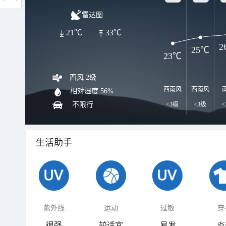
雷达图
21℃
33℃
2
25℃
23℃
西风 2级
西南风
西南风
相对湿度
56%
不限行
<3级
<3级
<
生活助手
紫外线
运动
过敏
穿
很强
较适宜
易发
炎