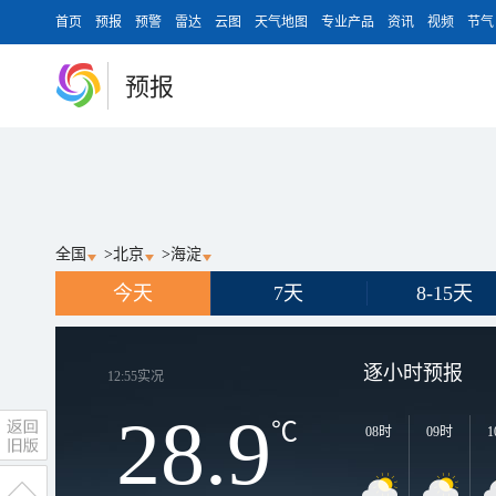
首页
预报
预警
雷达
云图
天气地图
专业产品
资讯
视频
节气
预报
全国
>
北京
>
海淀
今天
7天
8-15天
逐小时预报
12:55
实况
28.9
℃
08时
09时
1