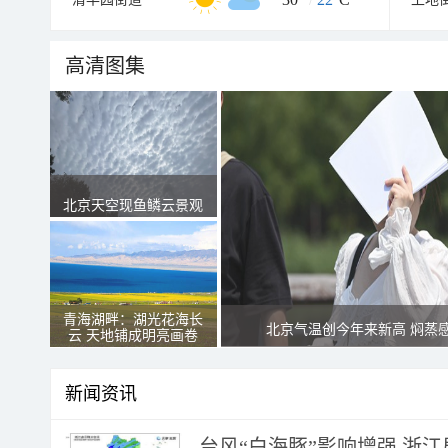
高清图集
北京天空现鱼鳞云景观
青海湖畔：湖光花海长
北京气温创今年来新高 焖蒸
云 天地铺成明亮画卷
新闻资讯
台风“白海豚”影响增强 浙江