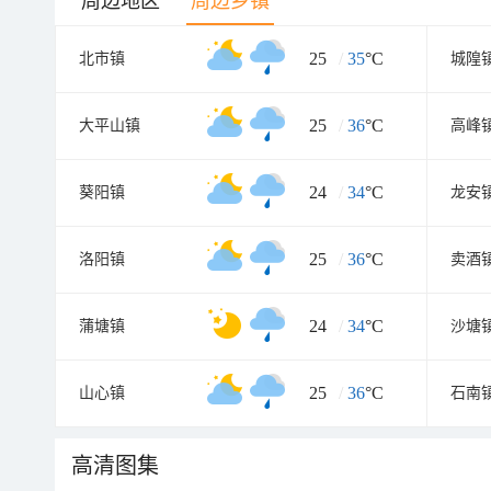
周边地区
周边乡镇
25
/
35
°C
北市镇
城隍
25
/
36
°C
大平山镇
高峰
24
/
34
°C
葵阳镇
龙安
25
/
36
°C
洛阳镇
卖酒
24
/
34
°C
蒲塘镇
沙塘
25
/
36
°C
山心镇
石南
高清图集