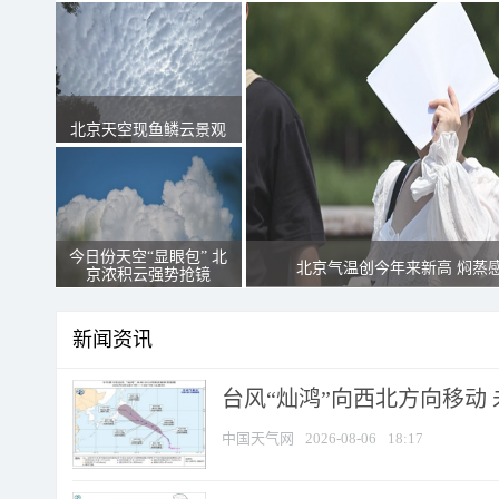
北京天空现鱼鳞云景观
今日份天空“显眼包” 北
北京气温创今年来新高 焖蒸
京浓积云强势抢镜
新闻资讯
台风“灿鸿”向西北方向移动
中国天气网
2026-08-06
18:17