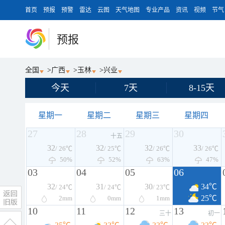
首页
预报
预警
雷达
云图
天气地图
专业产品
资讯
视频
节气
预报
全国
>
广西
>
玉林
>
兴业
今天
7天
8-15天
星期一
星期二
星期三
星期四
27
28
29
30
十五
32
32
32
33
/ 26℃
/ 25℃
/ 26℃
/ 26℃
50%
52%
63%
47%
03
04
05
06
32
31
30
34℃
/ 24℃
/ 24℃
/ 23℃
25℃
2
mm
0
mm
1
mm
10
11
12
13
三十
初一