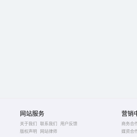
网站服务
营销
关于我们
联系我们
用户反馈
商务合
版权声明
网站律师
媒资合