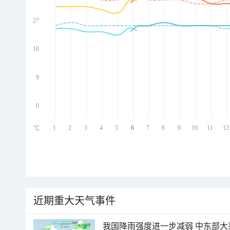
27
ed
ed
ed
18
ed
9
0
1
2
3
4
5
6
7
8
9
10
11
12
℃
近期重大天气事件
我国降雨强度进一步减弱 中东部大