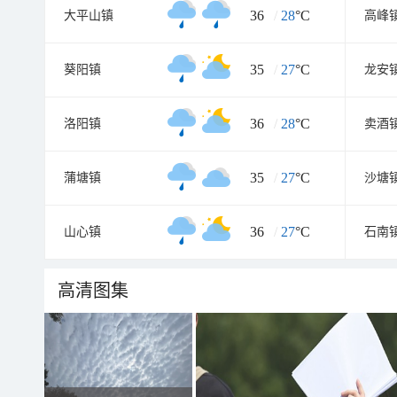
36
/
28
°C
大平山镇
高峰
35
/
27
°C
葵阳镇
龙安
36
/
28
°C
洛阳镇
卖酒
35
/
27
°C
蒲塘镇
沙塘
36
/
27
°C
山心镇
石南
高清图集