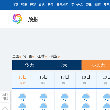
首页
预报
预警
雷达
云图
天气地图
专业产品
资讯
视频
节气
预报
全国
>
广西
>
玉林
>
兴业
今天
7天
8-15天
15日
16日
17日
18日
19
周六
周日
周一
周二
周