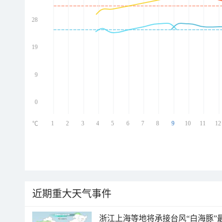
28
ed
ed
ed
19
ed
9
0
1
2
3
4
5
6
7
8
9
10
11
12
℃
近期重大天气事件
浙江上海等地将承接台风“白海豚”