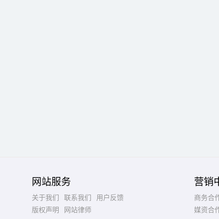
网站服务
营销
关于我们
联系我们
用户反馈
商务合
版权声明
网站律师
媒资合