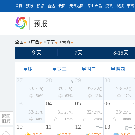
首页
预报
预警
雷达
云图
天气地图
专业产品
资讯
视频
节气
预报
全国
>
广西
>
南宁
>
青秀
今天
7天
8-15天
星期一
星期二
星期三
星期四
27
28
29
30
十五
33
33
33
33
/ 25℃
/ 25℃
/ 25℃
/ 25℃
50%
63%
43%
47%
03
04
05
06
33
31
32
33
/ 25℃
/ 25℃
/ 24℃
/ 25℃
40%
1
mm
2
mm
0
mm
10
11
12
13
三十
初一