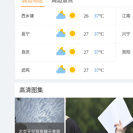
周边地区
周边景点
26
/
37
°C
西乡塘
江南
27
/
37
°C
邕宁
兴宁
27
/
37
°C
良庆
宾阳
27
/
37
°C
武鸣
高清图集
北京天空现鱼鳞云景观