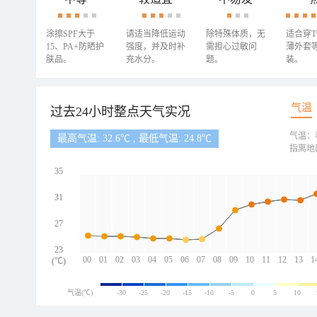
涂擦SPF大于
请适当降低运动
除特殊体质，无
适合穿
15、PA+防晒护
强度，并及时补
需担心过敏问
薄外套
肤品。
充水分。
题。
装。
气温
过去24小时整点天气实况
气温：
最高气温: 32.6℃ , 最低气温: 24.8℃
指离地
35
31
27
23
00
01
02
03
04
05
06
07
08
09
10
11
12
13
1
(℃)
气温(℃)
-30
-25
-20
-15
-10
-5
0
5
10