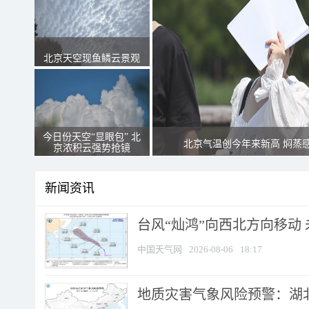
北京天空现鱼鳞云景观
今日份天空“显眼包” 北
北京气温创今年来新高 焖蒸
京浓积云强势抢镜
新闻资讯
台风“灿鸿”向西北方向移动
中国天气网
2026-08-06
18:17
地质灾害气象风险预警：湖北