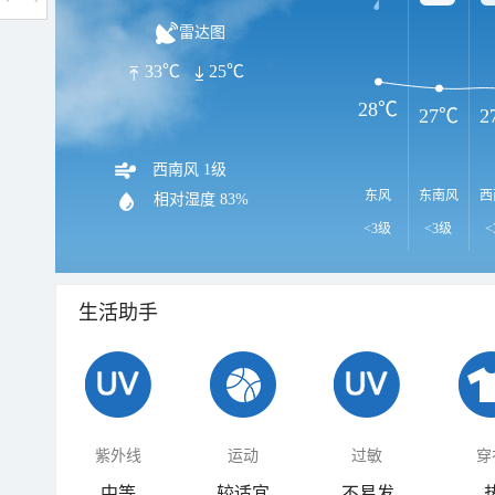
雷达图
33℃
25℃
28℃
27℃
2
西南风 1级
东风
东南风
西
相对湿度
83%
<3级
<3级
<
生活助手
紫外线
运动
过敏
穿
中等
较适宜
不易发