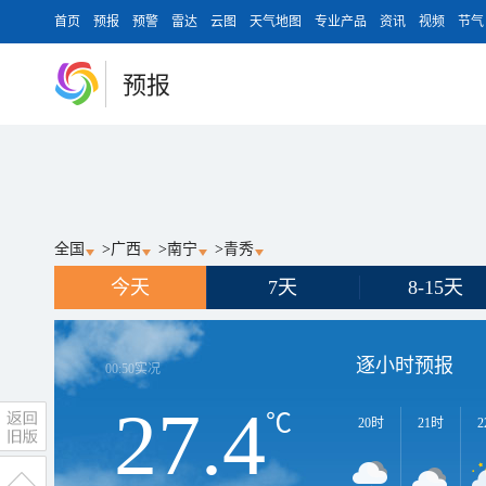
首页
预报
预警
雷达
云图
天气地图
专业产品
资讯
视频
节气
预报
全国
>
广西
>
南宁
>
青秀
今天
7天
8-15天
逐小时预报
00:50
实况
27.4
℃
20时
21时
2