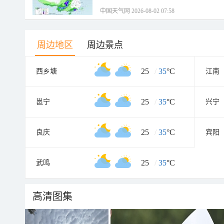
中国天气网 2026-08-02 07:58
周边地区
周边景点
25
/
35
°C
西乡塘
江南
25
/
35
°C
邕宁
兴宁
25
/
35
°C
良庆
宾阳
25
/
35
°C
武鸣
高清图集