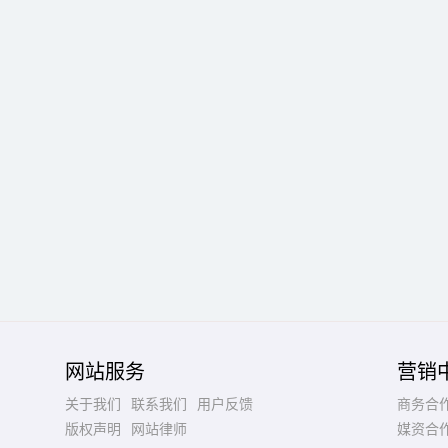
网站服务
营销
关于我们
联系我们
用户反馈
商务合
版权声明
网站律师
媒资合