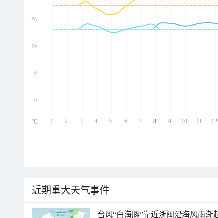
28
ed
ed
ed
19
ed
9
0
1
2
3
4
5
6
7
8
9
10
11
12
℃
近期重大天气事件
台风“白海豚”靠近浙闽沿海风雨渐