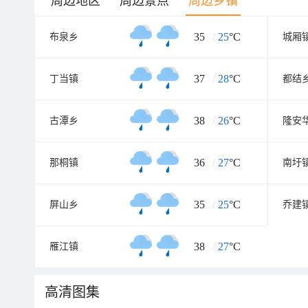
周边地区
周边景点
周边乡镇
35
/
25
°C
布泉乡
城厢
37
/
28
°C
丁当镇
都结
38
/
26
°C
古潭乡
36
/
27
°C
那桐镇
南圩
35
/
25
°C
屏山乡
乔建
38
/
27
°C
雁江镇
高清图集