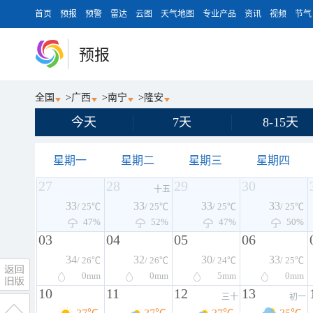
首页
预报
预警
雷达
云图
天气地图
专业产品
资讯
视频
节气
预报
全国
>
广西
>
南宁
>
隆安
今天
7天
8-15天
星期一
星期二
星期三
星期四
27
28
29
30
十五
33
33
33
33
/ 25℃
/ 25℃
/ 25℃
/ 25℃
47%
52%
47%
50%
03
04
05
06
34
32
30
33
/ 26℃
/ 26℃
/ 24℃
/ 25℃
0
mm
0
mm
5
mm
0
mm
10
11
12
13
三十
初一