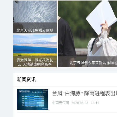
北京天空现鱼鳞云景观
青海湖畔：湖光花海长
北京气温创今年来新高 焖蒸
云 天地铺成明亮画卷
新闻资讯
台风“白海豚” 降雨进程表出炉
中国天气网
2026-08-08
13:19