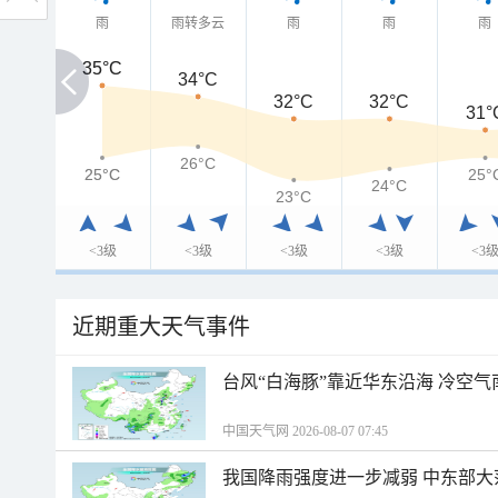
雨
雨转多云
雨
雨
雨
35°C
35°C
34°C
32°C
32°C
31°
26°C
25°C
25°C
25°
24°C
23°C
<3级
<3级
<3级
<3级
<3
近期重大天气事件
台风“白海豚”靠近华东沿海 冷空
中国天气网 2026-08-07 07:45
我国降雨强度进一步减弱 中东部大