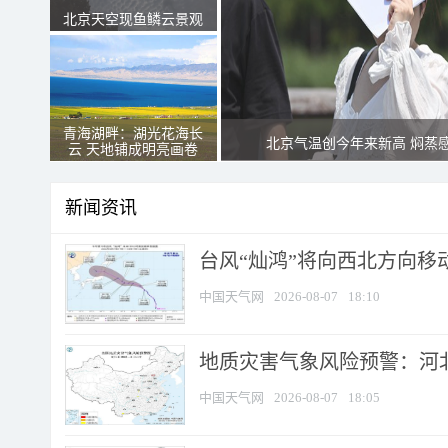
北京天空现鱼鳞云景观
青海湖畔：湖光花海长
北京气温创今年来新高 焖蒸
云 天地铺成明亮画卷
新闻资讯
台风“灿鸿”将向西北方向移
中国天气网
2026-08-07
18:10
地质灾害气象风险预警：河北
中国天气网
2026-08-07
18:05