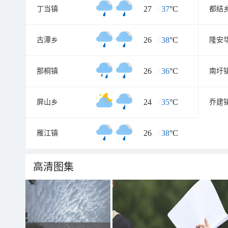
27
/
37
°C
丁当镇
都结
26
/
38
°C
古潭乡
26
/
36
°C
那桐镇
南圩
24
/
35
°C
屏山乡
乔建
26
/
38
°C
雁江镇
高清图集