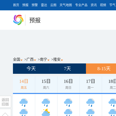
首页
预报
预警
雷达
云图
天气地图
专业产品
资讯
视频
节气
预报
全国
>
广西
>
南宁
>
隆安
今天
7天
8-15天
14日
15日
16日
17日
18
周五
周六
周日
周一
周