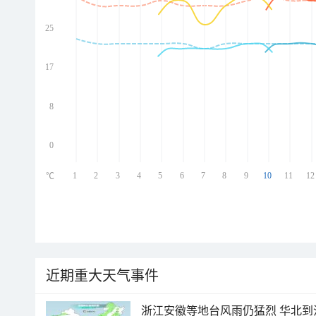
25
ed
ed
ed
17
ed
8
0
1
2
3
4
5
6
7
8
9
10
11
12
℃
近期重大天气事件
浙江安徽等地台风雨仍猛烈 华北到