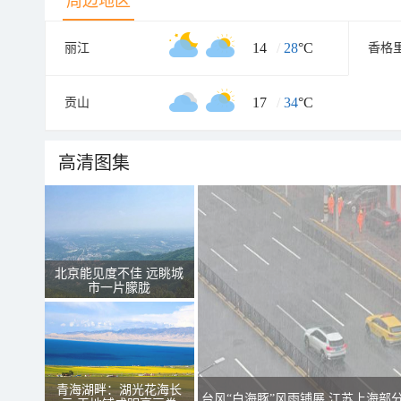
周边地区
14
/
28
°C
丽江
香格
17
/
34
°C
贡山
高清图集
北京能见度不佳 远眺城
市一片朦胧
青海湖畔：湖光花海长
台风“白海豚”风雨铺展 江苏上海部