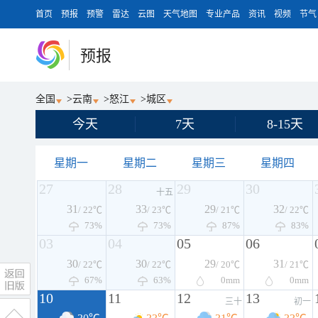
首页
预报
预警
雷达
云图
天气地图
专业产品
资讯
视频
节气
预报
全国
>
云南
>
怒江
>
城区
今天
7天
8-15天
星期一
星期二
星期三
星期四
27
28
29
30
十五
31
33
29
32
/ 22℃
/ 23℃
/ 21℃
/ 22℃
73%
73%
87%
83%
03
04
05
06
30
30
29
31
/ 22℃
/ 22℃
/ 20℃
/ 21℃
67%
63%
0
mm
0
mm
10
11
12
13
三十
初一