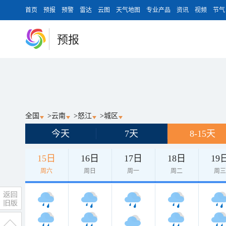
首页
预报
预警
雷达
云图
天气地图
专业产品
资讯
视频
节气
预报
全国
>
云南
>
怒江
>
城区
今天
7天
8-15天
15日
16日
17日
18日
19
周六
周日
周一
周二
周