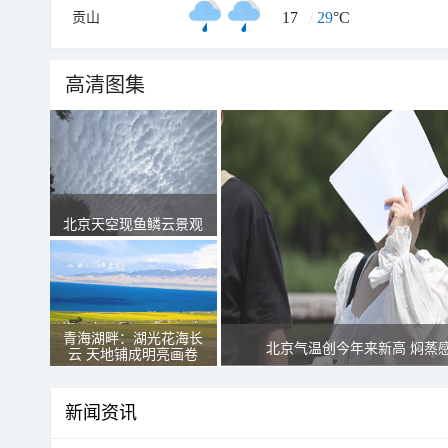
17
/
29
°C
贡山
高清图集
北京天空现鱼鳞云景观
青海湖畔：湖光花海长
北京气温创今年来新高 焖蒸
云 天地铺成明亮画卷
新闻资讯