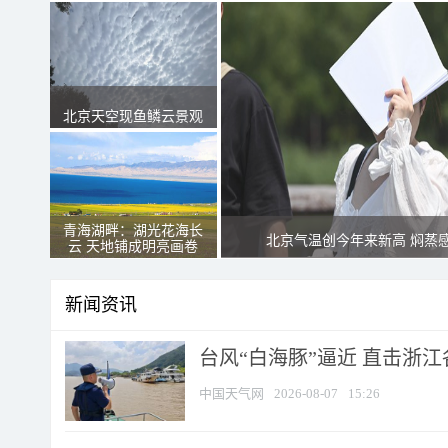
北京天空现鱼鳞云景观
青海湖畔：湖光花海长
北京气温创今年来新高 焖蒸
云 天地铺成明亮画卷
新闻资讯
台风“白海豚”逼近 直击浙
中国天气网
2026-08-07
15:26