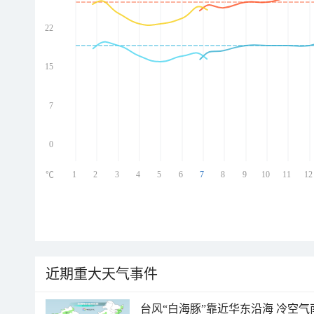
22
ed
ed
ed
15
ed
7
0
1
2
3
4
5
6
7
8
9
10
11
12
℃
近期重大天气事件
台风“白海豚”靠近华东沿海 冷空