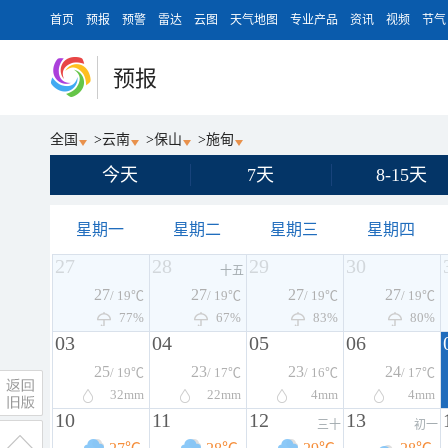
首页
预报
预警
雷达
云图
天气地图
专业产品
资讯
视频
节气
预报
全国
>
云南
>
保山
>
施甸
今天
7天
8-15天
星期一
星期二
星期三
星期四
27
28
29
30
十五
27
27
27
27
/ 19℃
/ 19℃
/ 19℃
/ 19℃
77%
67%
83%
80%
03
04
05
06
25
23
23
24
/ 19℃
/ 17℃
/ 16℃
/ 17℃
32
mm
22
mm
4
mm
4
mm
10
11
12
13
三十
初一