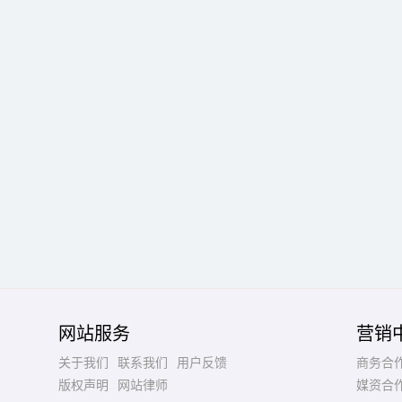
网站服务
营销
关于我们
联系我们
用户反馈
商务合
版权声明
网站律师
媒资合