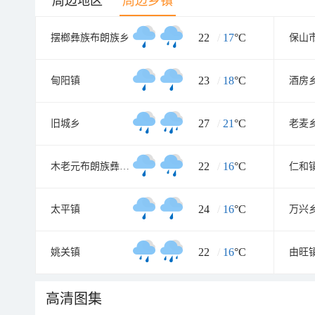
周边地区
周边乡镇
22
/
17
°C
摆榔彝族布朗族乡
23
/
18
°C
甸阳镇
酒房
27
/
21
°C
旧城乡
老麦
22
/
16
°C
木老元布朗族彝族乡
仁和
24
/
16
°C
太平镇
万兴
22
/
16
°C
姚关镇
由旺
高清图集