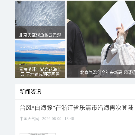
北京天空现鱼鳞云景观
青海湖畔：湖光花海长
北京气温创今年来新高 焖蒸
云 天地铺成明亮画卷
新闻资讯
台风“白海豚”在浙江省乐清市沿海再次登陆
中国天气网
2026-08-09
18:48