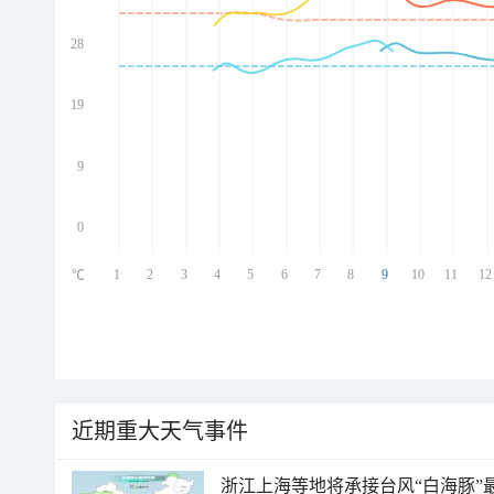
28
ed
ed
ed
19
ed
9
0
1
2
3
4
5
6
7
8
9
10
11
12
℃
近期重大天气事件
浙江上海等地将承接台风“白海豚”