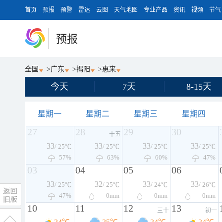
首页
预报
预警
雷达
云图
天气地图
专业产品
资讯
视频
节气
预报
全国
>
广东
>
揭阳
>
惠来
今天
7天
8-15天
星期一
星期二
星期三
星期四
27
28
29
30
十五
33
33
33
33
/ 25℃
/ 25℃
/ 25℃
/ 25℃
57%
63%
60%
47%
03
04
05
06
33
32
33
33
/ 25℃
/ 25℃
/ 24℃
/ 26℃
47%
0
mm
0
mm
0
mm
10
11
12
13
三十
初一