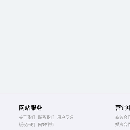
网站服务
营销
关于我们
联系我们
用户反馈
商务合
版权声明
网站律师
媒资合