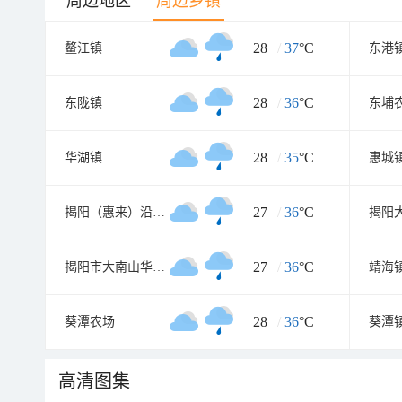
周边地区
周边乡镇
28
/
37
°C
鳌江镇
东港
28
/
36
°C
东陇镇
东埔
28
/
35
°C
华湖镇
惠城
27
/
36
°C
揭阳（惠来）沿海经济开发试验区
27
/
36
°C
揭阳市大南山华侨管理区
靖海
28
/
36
°C
葵潭农场
葵潭
高清图集