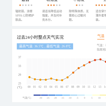
辐射弱，涂擦
请适当降低运动
除特殊体质，无
适合穿
SPF8-12防晒护
强度，并及时补
需担心过敏问
薄外套
肤品。
充水分。
题。
装。
气温
过去24小时整点天气实况
气温：
最高气温: 36.5℃ , 最低气温: 26.8℃
指离地
37
33
29
25
00
01
02
03
04
05
06
07
08
09
10
11
12
13
1
(℃)
气温(℃)
-30
-25
-20
-15
-10
-5
0
5
10