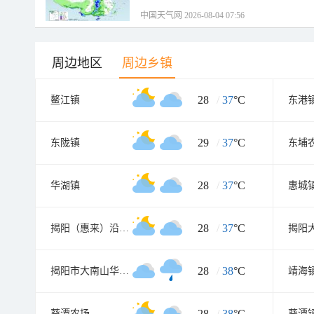
中国天气网 2026-08-04 07:56
周边地区
周边乡镇
28
/
37
°C
鳌江镇
东港
29
/
37
°C
东陇镇
东埔
28
/
37
°C
华湖镇
惠城
28
/
37
°C
揭阳（惠来）沿海经济开发试验区
28
/
38
°C
揭阳市大南山华侨管理区
靖海
28
/
38
°C
葵潭农场
葵潭