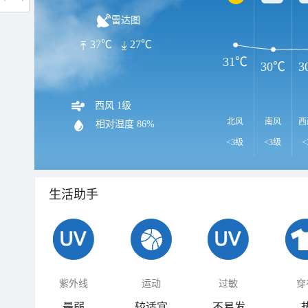
雷达图
37℃
27℃
31℃
30℃
3
西风 1级
北风
南风
西
相对湿度
86%
<3级
<3级
<
生活助手
紫外线
运动
过敏
穿
最弱
较适宜
不易发