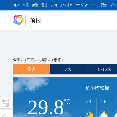
首页
预报
预警
雷达
云图
天气地图
专业产品
资讯
视频
节气
预报
全国
>
广东
>
揭阳
>
惠来
今天
7天
8-15天
逐小时预报
00:35
实况
29.8
℃
20时
21时
2