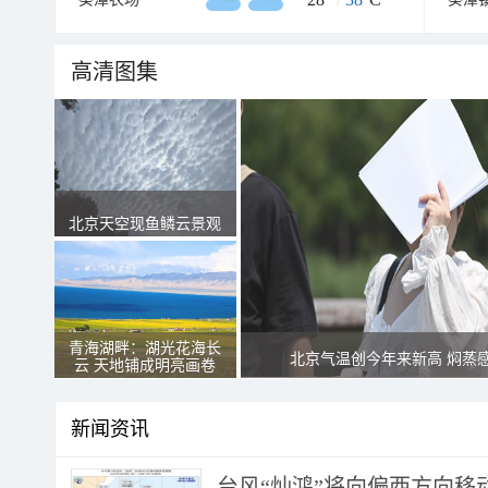
高清图集
北京天空现鱼鳞云景观
青海湖畔：湖光花海长
北京气温创今年来新高 焖蒸
云 天地铺成明亮画卷
新闻资讯
台风“灿鸿”将向偏西方向移