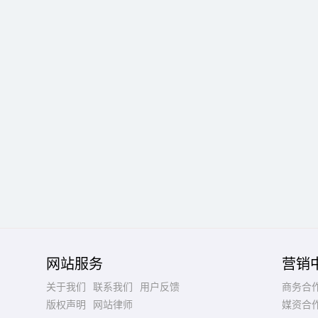
网站服务
营销
关于我们
联系我们
用户反馈
商务合
版权声明
网站律师
媒资合