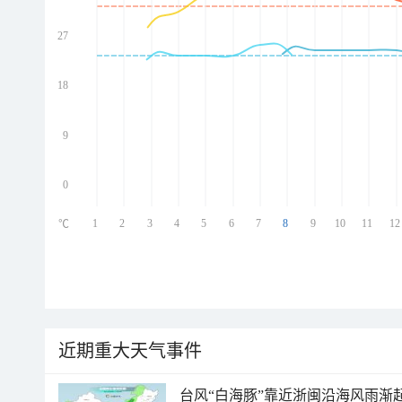
27
ed
ed
ed
18
ed
9
0
1
2
3
4
5
6
7
8
9
10
11
12
℃
近期重大天气事件
台风“白海豚”靠近浙闽沿海风雨渐