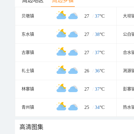
周边地区
周边乡镇
27
/
37
°C
贝墩镇
大坝
27
/
38
°C
东水镇
公白
27
/
37
°C
古寨镇
合水
26
/
36
°C
礼士镇
浰源
27
/
37
°C
林寨镇
彭寨
25
/
34
°C
青州镇
热水
高清图集