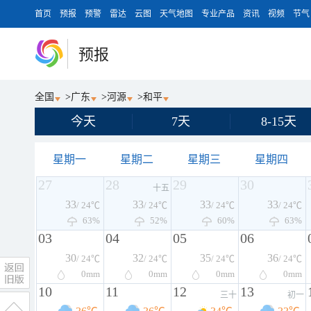
首页
预报
预警
雷达
云图
天气地图
专业产品
资讯
视频
节气
预报
全国
>
广东
>
河源
>
和平
今天
7天
8-15天
星期一
星期二
星期三
星期四
27
28
29
30
十五
33
33
33
33
/ 24℃
/ 24℃
/ 24℃
/ 24℃
63%
52%
60%
63%
03
04
05
06
30
32
35
36
/ 24℃
/ 24℃
/ 24℃
/ 24℃
0
mm
0
mm
0
mm
0
mm
10
11
12
13
三十
初一