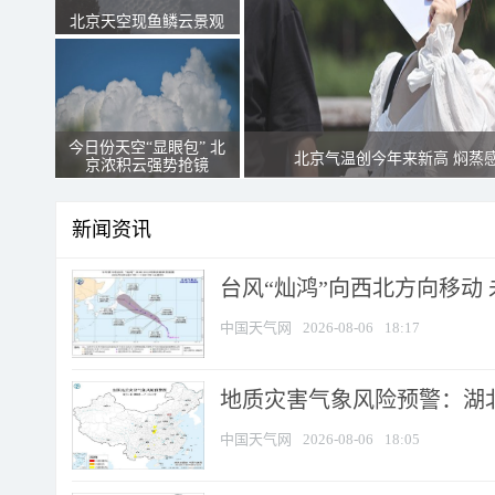
北京天空现鱼鳞云景观
今日份天空“显眼包” 北
北京气温创今年来新高 焖蒸
京浓积云强势抢镜
新闻资讯
台风“灿鸿”向西北方向移动
中国天气网
2026-08-06
18:17
地质灾害气象风险预警：湖北
中国天气网
2026-08-06
18:05