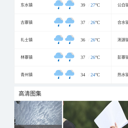
39
/
27
°C
东水镇
公白
37
/
26
°C
古寨镇
合水
36
/
26
°C
礼士镇
浰源
37
/
26
°C
林寨镇
彭寨
34
/
24
°C
青州镇
热水
高清图集