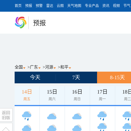
首页
预报
预警
雷达
云图
天气地图
专业产品
资讯
视频
节气
预报
全国
>
广东
>
河源
>
和平
今天
7天
8-15天
14日
15日
16日
17日
18
周五
周六
周日
周一
周