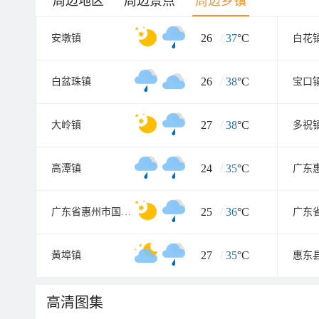
周边地区
周边景点
周边乡镇
26
/
37
°C
安墩镇
白花
26
/
38
°C
白盆珠镇
宝口
27
/
38
°C
大岭镇
多祝
24
/
35
°C
高潭镇
25
/
36
°C
广东省惠州市国营惠东九龙峰林场
27
/
35
°C
黄埠镇
高清图集