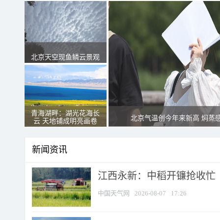
北京天空现鱼鳞云景观
青海湖畔：湖光花海长
北京气温创今年来新高 焖蒸
云 天地铺成明亮画卷
新闻资讯
江西永新：中稻开镰抢收忙
中国天气网
2026-08-07
17:26