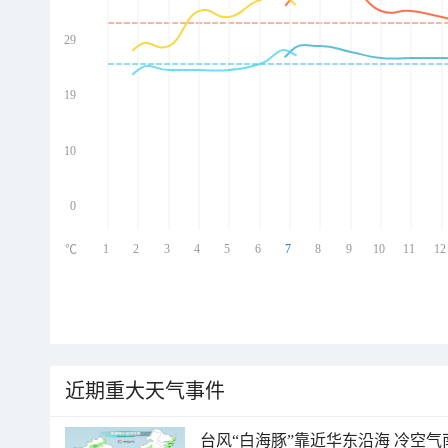
29
ed
ed
ed
19
ed
10
0
1
2
3
4
5
6
7
8
9
10
11
12
℃
近期重大天气事件
台风“白海豚”靠近华东沿海 冷空