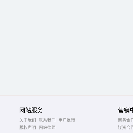
网站服务
营销
关于我们
联系我们
用户反馈
商务合
版权声明
网站律师
媒资合