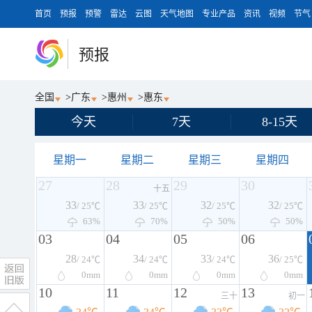
首页
预报
预警
雷达
云图
天气地图
专业产品
资讯
视频
节气
预报
全国
>
广东
>
惠州
>
惠东
今天
7天
8-15天
星期一
星期二
星期三
星期四
27
28
29
30
十五
33
33
32
32
/ 25℃
/ 25℃
/ 25℃
/ 25℃
63%
70%
50%
50%
03
04
05
06
28
34
33
36
/ 24℃
/ 24℃
/ 24℃
/ 25℃
0
mm
0
mm
0
mm
0
mm
10
11
12
13
三十
初一