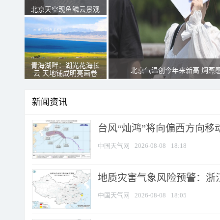
北京天空现鱼鳞云景观
青海湖畔：湖光花海长
北京气温创今年来新高 焖蒸
云 天地铺成明亮画卷
新闻资讯
台风“灿鸿”将向偏西方向移
中国天气网
2026-08-08
18:18
地质灾害气象风险预警：浙
中国天气网
2026-08-08
18:05