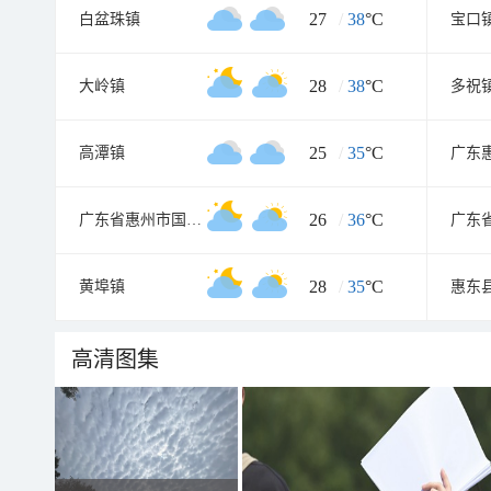
27
/
38
°C
白盆珠镇
宝口
28
/
38
°C
大岭镇
多祝
25
/
35
°C
高潭镇
26
/
36
°C
广东省惠州市国营惠东九龙峰林场
28
/
35
°C
黄埠镇
高清图集