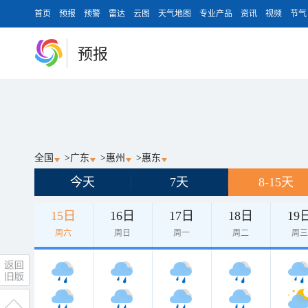
首页
预报
预警
雷达
云图
天气地图
专业产品
资讯
视频
节气
预报
全国
>
广东
>
惠州
>
惠东
今天
7天
8-15天
15日
16日
17日
18日
19
周六
周日
周一
周二
周