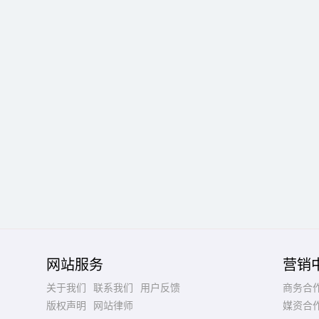
网站服务
营销
关于我们
联系我们
用户反馈
商务合
版权声明
网站律师
媒资合