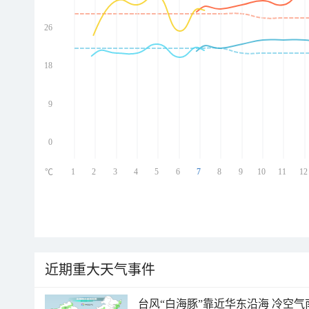
26
ed
ed
ed
18
ed
9
0
1
2
3
4
5
6
7
8
9
10
11
12
℃
近期重大天气事件
台风“白海豚”靠近华东沿海 冷空