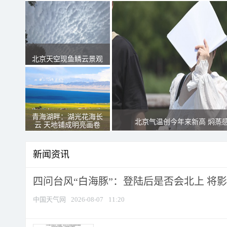
北京天空现鱼鳞云景观
青海湖畔：湖光花海长
北京气温创今年来新高 焖蒸
云 天地铺成明亮画卷
新闻资讯
四问台风“白海豚”：登陆后是否会北上 将影响
中国天气网
2026-08-07
11:20