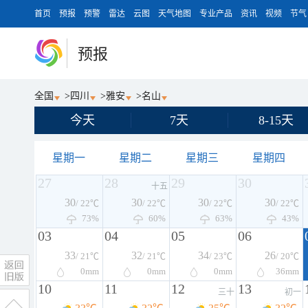
首页
预报
预警
雷达
云图
天气地图
专业产品
资讯
视频
节气
预报
全国
>
四川
>
雅安
>
名山
今天
7天
8-15天
星期一
星期二
星期三
星期四
27
28
29
30
十五
30
30
30
30
/ 22℃
/ 22℃
/ 22℃
/ 22℃
73%
60%
63%
43%
03
04
05
06
33
32
34
26
/ 21℃
/ 21℃
/ 23℃
/ 20℃
0
mm
0
mm
0
mm
36
mm
10
11
12
13
三十
初一