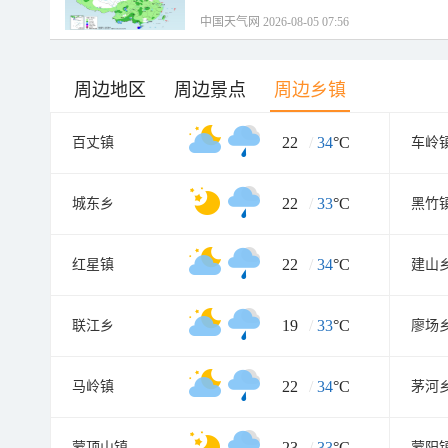
中国天气网 2026-08-05 07:56
周边地区
周边景点
周边乡镇
22
/
34
°C
百丈镇
车岭
22
/
33
°C
城东乡
黑竹
22
/
34
°C
红星镇
建山
19
/
33
°C
联江乡
廖场
22
/
34
°C
马岭镇
茅河
23
/
33
°C
蒙顶山镇
蒙阳