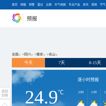
首页
预报
预警
雷达
云图
天气地图
专业产品
资讯
视频
节气
预报
全国
>
四川
>
雅安
>
名山
今天
7天
8-15天
逐小时预报
23:20
实况
24.9
℃
20时
21时
2