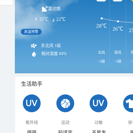
雷达图
33℃
22℃
28℃
26℃
2
高温预警
东北风 1级
北风
南风
相对湿度
84%
<3级
<3级
<
生活助手
紫外线
运动
过敏
穿
很强
较适宜
不易发