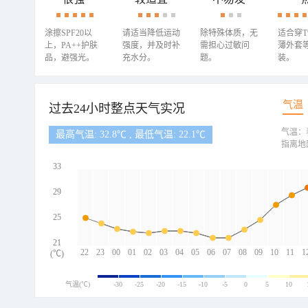
涂擦SPF20以
请适当降低运动
除特殊体质，无
适合穿
上，PA++护肤
强度，并及时补
需担心过敏问
薄外套
品，避强光。
充水分。
题。
装。
气温
过去24小时整点天气实况
气温：
最高气温: 32.8℃ , 最低气温: 22.1℃
指离地
33
29
25
21
22
23
00
01
02
03
04
05
06
07
08
09
10
11
1
(℃)
气温(℃)
-30
-25
-20
-15
-10
-5
0
5
10