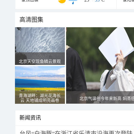
高清图集
北京天空现鱼鳞云景观
青海湖畔：湖光花海长
北京气温创今年来新高 焖蒸
云 天地铺成明亮画卷
新闻资讯
台风“白海豚”在浙江省乐清市沿海再次登陆