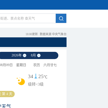
18:00更新
|
数据来源 中央气象台
2026
年
8
月
08月09日
星期日
农历
六月廿七
34
25
℃
级转<3级
 第 4 天
史天气