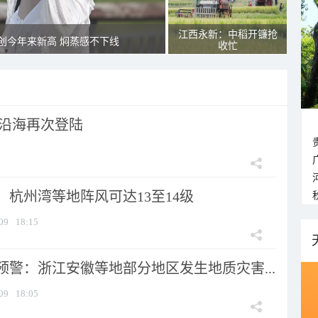
江西永新：中稻开镰抢
创今年来新高 焖蒸感不下线
收忙
市沿海再次登陆
：杭州湾等地阵风可达13至14级
09
18:15
预警：浙江安徽等地部分地区发生地质灾害...
09
18:05