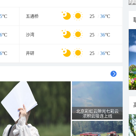
5
°C
25
/
36
°C
五通桥
6
°C
25
/
36
°C
沙湾
6
°C
25
/
36
°C
井研
北京彩虹云隙光七彩云
浓积云接连上线