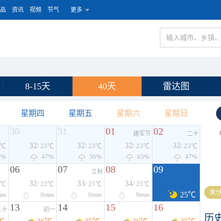
品
资讯
视频
节气
更多
8-15天
40天
雷达图
星期四
星期五
星期六
星期日
30
31
01
02
建军节
二十
32
32
32
32
3℃
/ 23℃
/ 23℃
/ 23℃
/ 23℃
3%
47%
50%
63%
47%
06
07
08
09
立秋
32
33
34
4℃
/ 22℃
/ 25℃
/ 25℃
末伏
25℃
mm
0
mm
0
mm
9
mm
13
14
15
16
三十
初一
历