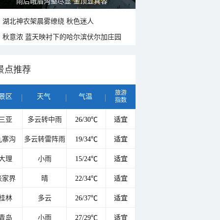
雨后峨眉沟壑尽显 金顶显真容
湖北神农架晨雾缭绕 秋色迷人
秋意浓 蓝天映衬下的哈尔滨伏尔加庄园
景点推荐
旅游
景区
天气
气温
指数
三亚
多云转中雨
26/30℃
适宜
九寨沟
多云转雷阵雨
19/34℃
适宜
大理
小雨
15/24℃
适宜
张家界
晴
22/34℃
适宜
桂林
多云
26/37℃
适宜
青岛
小雨
27/29℃
适宜