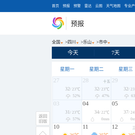
首页
预报
预警
雷达
云图
天气地图
专业产
预报
全国
>
四川
>
乐山
>
市中
今天
7天
星期一
星期二
星期三
27
28
29
十五
32
32
32
/ 23℃
/ 23℃
/ 2
52%
47%
6
03
04
05
31
34
37
/ 23℃
/ 22℃
/ 2
57%
0
mm
0
10
11
12