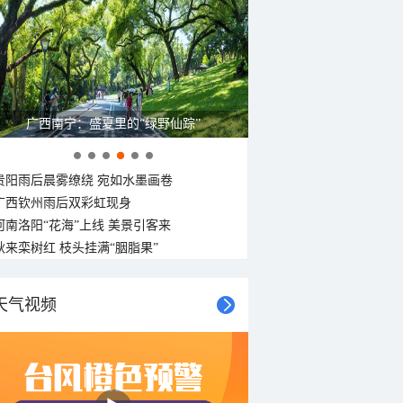
广西南宁：盛夏里的“绿野仙踪”
贵阳雨后晨雾缭绕 宛如水墨画卷
广西钦州雨后双彩虹现身
河南洛阳“花海”上线 美景引客来
秋来栾树红 枝头挂满“胭脂果”
天气视频