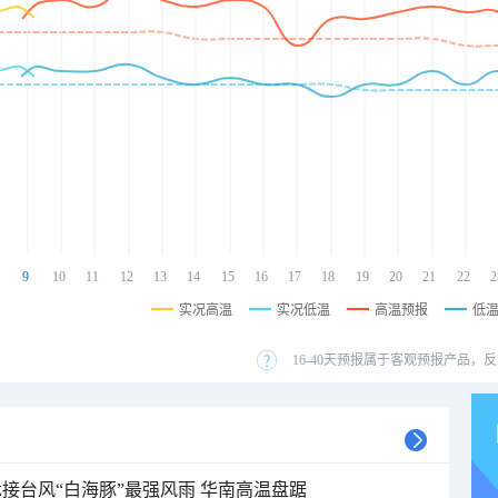
9
10
11
12
13
14
15
16
17
18
19
20
21
22
2
实况高温
实况低温
高温预报
低
16-40天预报属于客观预报产品，反
接台风“白海豚”最强风雨 华南高温盘踞