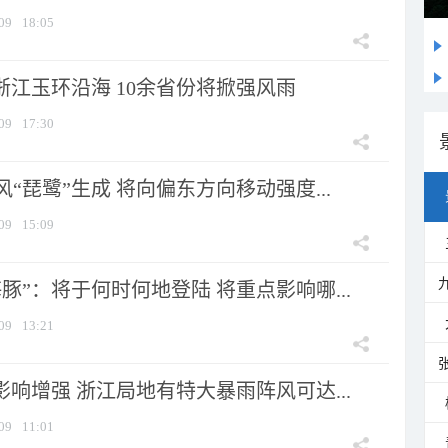
09
18:05
浙江玉环沿海 10余省份将掀强风雨
09
17:30
风“琵鹭”生成 将向偏东方向移动强度...
09
15:09
豚”：将于何时何地登陆 将重点影响哪...
09
13:21
影响增强 浙江局地有特大暴雨阵风可达...
09
11:01