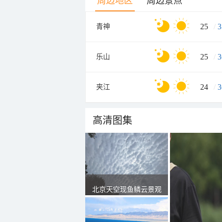
周边地区
周边景点
25
/
3
青神
25
/
3
乐山
24
/
3
夹江
高清图集
北京天空现鱼鳞云景观