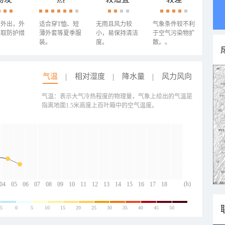
少外出，外
适合穿T恤、短
无雨且风力较
气象条件较不利
采取防护措
薄外套等夏季服
小，易保持清洁
于空气污染物扩
装。
度。
散。。
气温
相对湿度
降水量
风力风向
气温：表示大气冷热程度的物理量，气象上给出的气温是
指离地面1.5米高度上百叶箱中的空气温度。
(h)
04
05
06
07
08
09
10
11
12
13
14
15
16
17
18
-5
0
5
10
15
20
25
30
35
40
45
50