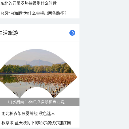
东北的异常闷热持续到什么时候
台风“白海豚”为什么会报出两条路径？
生活旅游
山水扇面：秋红点缀颐和园西堤
湖北神农架晨雾缭绕 秋色迷人
秋意浓 蓝天映衬下的哈尔滨伏尔加庄园