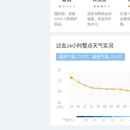
辐射弱，涂擦
请适当降低运动
应减
SPF8-12防晒护
强度，并及时补
出需
肤品。
充水分。
施。
过去24小时整点天气实况
最高气温: 25.8℃ , 最低气温: 22.6℃
27
25
23
21
19
20
21
22
23
00
01
02
03
(℃)
气温(℃)
-30
-25
-20
-15
-10