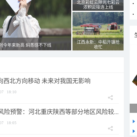
北京彩虹云隙光七彩云
浓积云接连上线
江西永新：中稻开镰抢
创今年来新高 焖蒸感不下线
收忙
将向西北方向移动 未来对我国无影响
07
18:10
风险预警：河北重庆陕西等部分地区风险较...
07
18:05