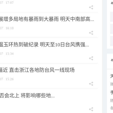
07
17:07
增多局地有暴雨到大暴雨 明天中南部高...
07
16:10
玉环热到破纪录 明天至10日台风携强...
07
15:34
”逼近 直击浙江各地防台风一线现场
07
15:26
拨
会北上 将影响哪些地...