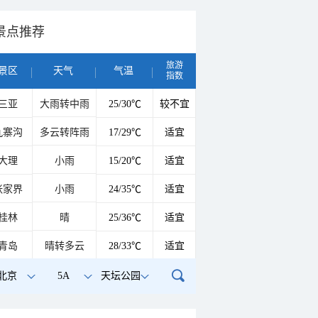
景点推荐
旅游
景区
天气
气温
指数
三亚
大雨转中雨
25/30℃
较不宜
九寨沟
多云转阵雨
17/29℃
适宜
大理
小雨
15/20℃
适宜
张家界
小雨
24/35℃
适宜
桂林
晴
25/36℃
适宜
青岛
晴转多云
28/33℃
适宜
北京
5A
天坛公园