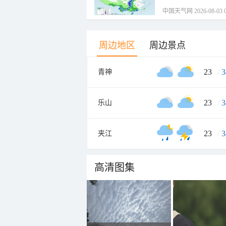
中国天气网 2026-08-03 0
周边地区
周边景点
23
/
3
青神
23
/
3
乐山
23
/
3
夹江
高清图集