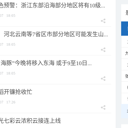
预警：浙江东部沿海部分地区将有10级...
07
18:05
河北云南等7省区市部分地区可能发生山...
07
18:05
海豚”今晚将移入东海 或于9至10日...
07
18:05
稻开镰抢收忙
07
17:26
光七彩云浓积云接连上线