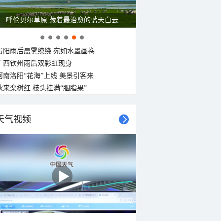
呼伦贝尔草原 藏着最治愈的蓝天白云
贵阳雨后晨雾缭绕 宛如水墨画卷
广西钦州雨后双彩虹现身
河南洛阳“花海”上线 美景引客来
秋来栾树红 枝头挂满“胭脂果”
天气视频