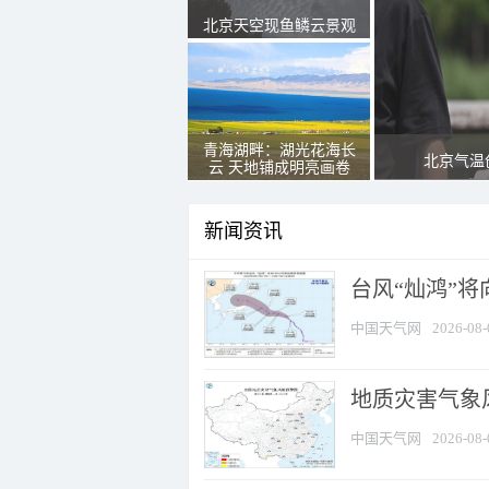
北京天空现鱼鳞云景观
青海湖畔：湖光花海长
北京气温
云 天地铺成明亮画卷
新闻资讯
台风“灿鸿”
中国天气网
2026-08-
地质灾害气象
中国天气网
2026-08-