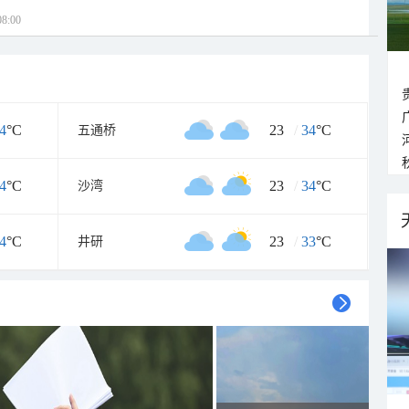
8:00
4
°C
23
/
34
°C
五通桥
4
°C
23
/
34
°C
沙湾
4
°C
23
/
33
°C
井研