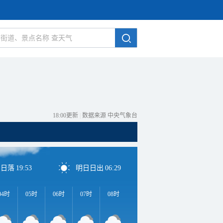
18:00更新
|
数据来源 中央气象台
日日落
19:53
明日日出
06:29
04时
05时
06时
07时
08时
09时
10时
11时
1