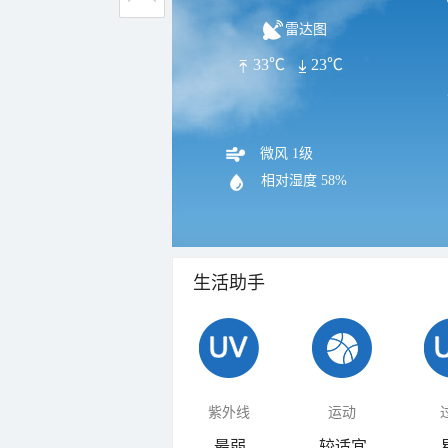
雷达图
33℃
23℃
微风 1级
相对湿度
58%
生活助手
紫外线
运动
最弱
较适宜