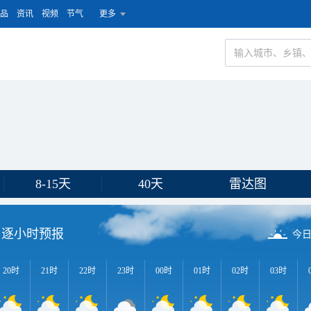
品
资讯
视频
节气
更多
8-15天
40天
雷达图
逐小时预报
今
20时
21时
22时
23时
00时
01时
02时
03时