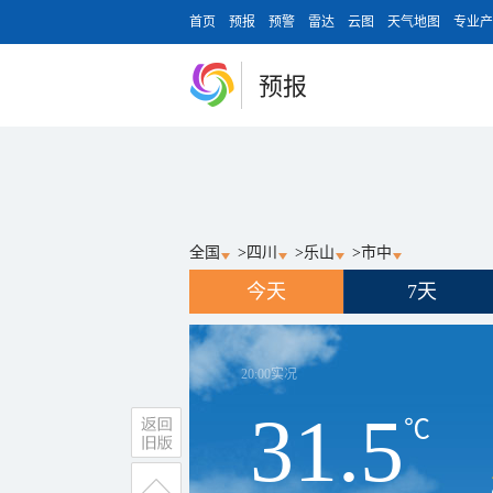
首页
预报
预警
雷达
云图
天气地图
专业产
预报
全国
>
四川
>
乐山
>
市中
今天
7天
20:00
实况
31.5
℃