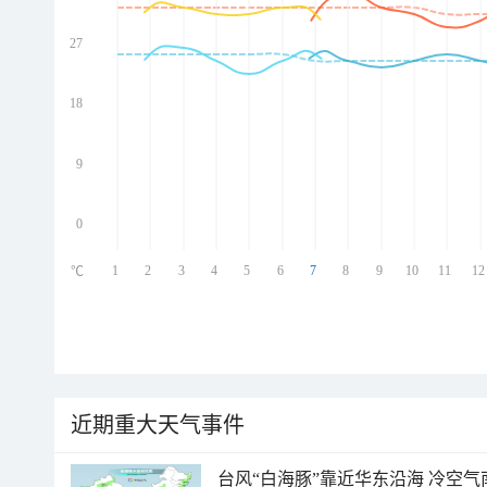
27
ed
ed
ed
18
ed
9
0
1
2
3
4
5
6
7
8
9
10
11
12
℃
近期重大天气事件
台风“白海豚”靠近华东沿海 冷空