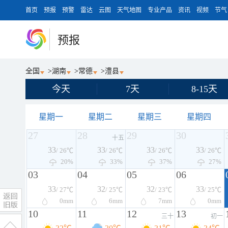
首页
预报
预警
雷达
云图
天气地图
专业产品
资讯
视频
节气
预报
全国
>
湖南
>
常德
>
澧县
今天
7天
8-15天
星期一
星期二
星期三
星期四
27
28
29
30
十五
33
33
33
33
/ 26℃
/ 26℃
/ 26℃
/ 26℃
20%
33%
37%
27%
03
04
05
06
33
32
32
33
/ 27℃
/ 25℃
/ 23℃
/ 25℃
0
mm
6
mm
7
mm
0
mm
10
11
12
13
三十
初一