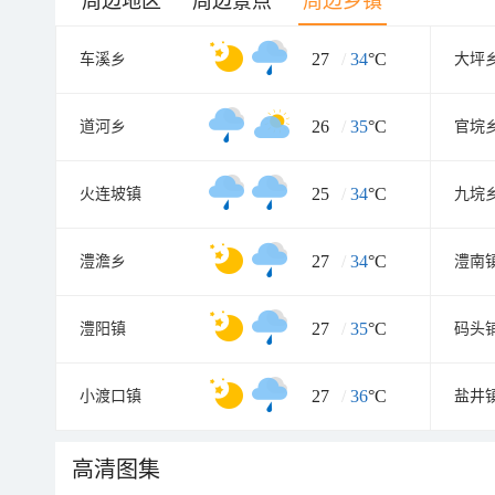
周边地区
周边景点
周边乡镇
27
/
34
°C
车溪乡
大坪
26
/
35
°C
道河乡
官垸
25
/
34
°C
火连坡镇
九垸
27
/
34
°C
澧澹乡
澧南
27
/
35
°C
澧阳镇
码头
27
/
36
°C
小渡口镇
盐井
高清图集