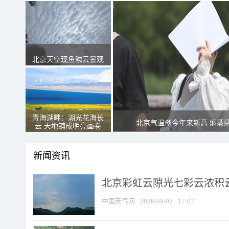
北京天空现鱼鳞云景观
青海湖畔：湖光花海长
北京气温创今年来新高 焖蒸
云 天地铺成明亮画卷
新闻资讯
北京彩虹云隙光七彩云浓积
中国天气网
2026-08-07
17:07