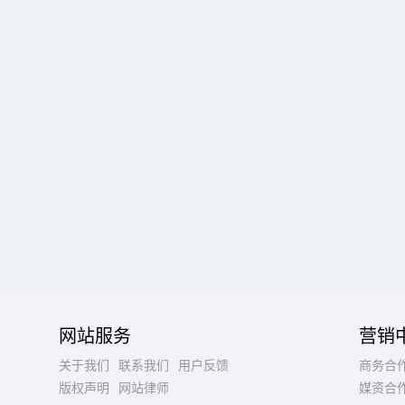
网站服务
营销
关于我们
联系我们
用户反馈
商务合
版权声明
网站律师
媒资合