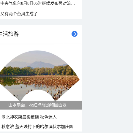
中央气象台8月8日06时继续发布强对流天气蓝色预警
又有两个台风生成了
生活旅游
山水扇面：秋红点缀颐和园西堤
湖北神农架晨雾缭绕 秋色迷人
秋意浓 蓝天映衬下的哈尔滨伏尔加庄园