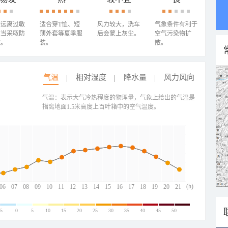
需远离过敏
适合穿T恤、短
风力较大，洗车
气象条件有利于
适当采取防
薄外套等夏季服
后会蒙上灰尘。
空气污染物扩
施。
装。
散。
气温
相对湿度
降水量
风力风向
气温：表示大气冷热程度的物理量，气象上给出的气温是
指离地面1.5米高度上百叶箱中的空气温度。
(h)
06
07
08
09
10
11
12
13
14
15
16
17
18
19
20
21
-5
0
5
10
15
20
25
30
35
40
45
50