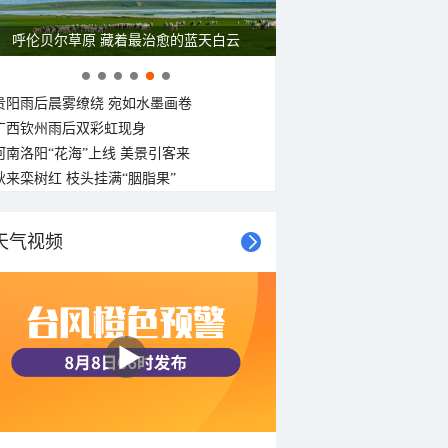
呼伦贝尔草原 藏着最治愈的蓝天白云
贵阳雨后晨雾缭绕 宛如水墨画卷
广西钦州雨后双彩虹现身
河南洛阳“花海”上线 美景引客来
秋来栾树红 枝头挂满“胭脂果”
天气视频