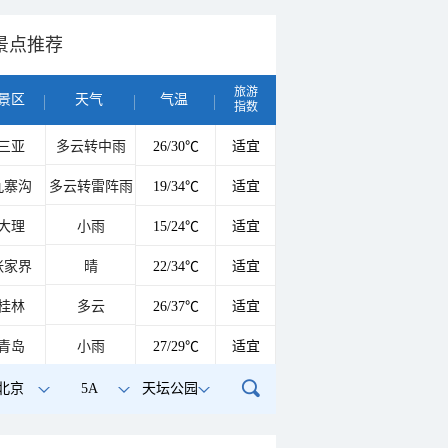
景点推荐
旅游
景区
天气
气温
指数
三亚
多云转中雨
26/30℃
适宜
九寨沟
多云转雷阵雨
19/34℃
适宜
大理
小雨
15/24℃
适宜
张家界
晴
22/34℃
适宜
桂林
多云
26/37℃
适宜
青岛
小雨
27/29℃
适宜
北京
5A
天坛公园