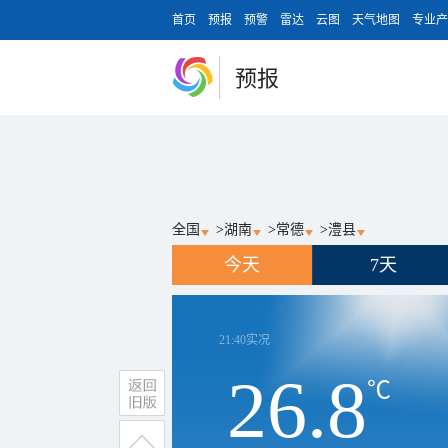
首页
预报
预警
雷达
云图
天气地图
专业产
预报
全国
>
湖南
>
常德
>
澧县
今天
7天
21:40
实况
26.8
℃