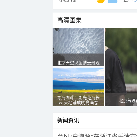
高清图集
北京天空现鱼鳞云景观
青海湖畔：湖光花海长
北京气温
云 天地铺成明亮画卷
新闻资讯
台风“白海豚”在浙江省乐清