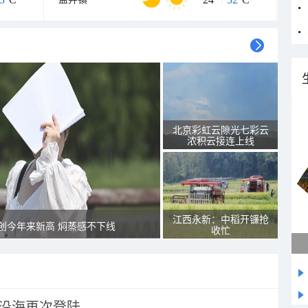
北京彩虹云隙光七彩云
浓积云接连上线
江西永新：中稻开镰抢
创今年来新高 焖蒸感不下线
收忙
市沿海再次登陆