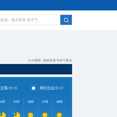
18:00更新
|
数据来源 中央气象台
日日落
19:19
明日日出
05:57
04时
05时
06时
07时
08时
09时
10时
11时
1