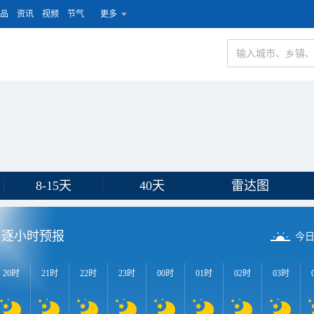
品
资讯
视频
节气
更多
8-15天
40天
雷达图
逐小时预报
今
20时
21时
22时
23时
00时
01时
02时
03时