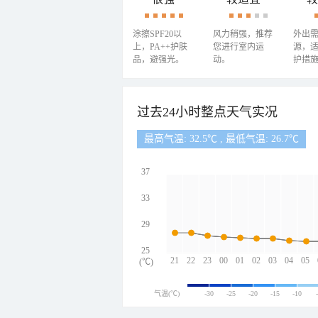
涂擦SPF20以
风力稍强，推荐
外出
上，PA++护肤
您进行室内运
源，
品，避强光。
动。
护措
过去24小时整点天气实况
最高气温: 32.5℃ , 最低气温: 26.7℃
37
33
29
25
21
22
23
00
01
02
03
04
05
(℃)
气温(℃)
-30
-25
-20
-15
-10