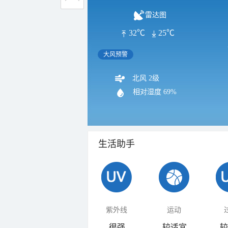
雷达图
32℃
25℃
大风预警
北风 2级
相对湿度
69%
生活助手
紫外线
运动
很强
较适宜
较