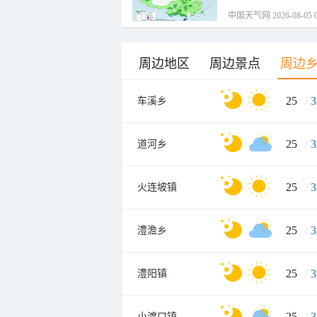
中国天气网 2026-08-05 0
周边地区
周边景点
周边
25
/
3
车溪乡
25
/
3
道河乡
25
/
3
火连坡镇
25
/
3
澧澹乡
25
/
3
澧阳镇
25
/
3
小渡口镇