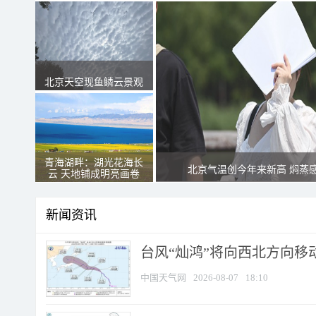
北京天空现鱼鳞云景观
青海湖畔：湖光花海长
北京气温创今年来新高 焖蒸
云 天地铺成明亮画卷
新闻资讯
台风“灿鸿”将向西北方向移
中国天气网
2026-08-07
18:10