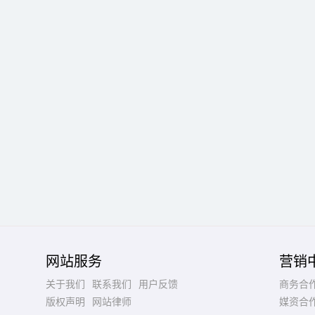
网站服务
营销
关于我们
联系我们
用户反馈
商务合
版权声明
网站律师
媒资合