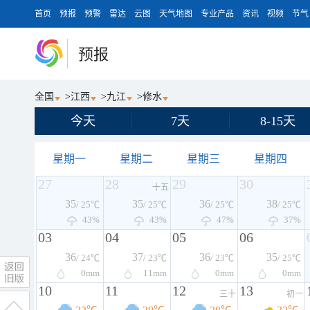
首页
预报
预警
雷达
云图
天气地图
专业产品
资讯
视频
节气
预报
全国
>
江西
>
九江
>
修水
今天
7天
8-15天
星期一
星期二
星期三
星期四
27
28
29
30
十五
35
35
36
38
/ 25℃
/ 25℃
/ 25℃
/ 25℃
43%
43%
47%
37%
03
04
05
06
36
37
36
35
/ 24℃
/ 23℃
/ 23℃
/ 25℃
0
mm
11
mm
0
mm
0
mm
10
11
12
13
三十
初一