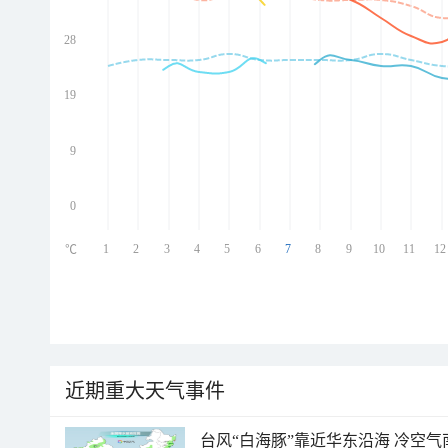
28
ed
ed
ed
19
ed
9
0
1
2
3
4
5
6
7
8
9
10
11
12
℃
近期重大天气事件
台风“白海豚”靠近华东沿海 冷空