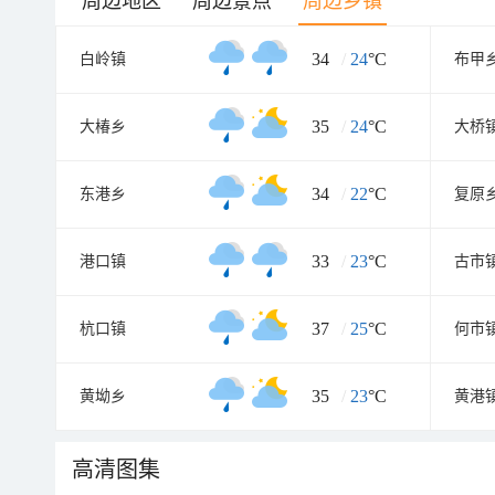
周边地区
周边景点
周边乡镇
34
/
24
°C
白岭镇
布甲
35
/
24
°C
大椿乡
大桥
34
/
22
°C
东港乡
复原
33
/
23
°C
港口镇
古市
37
/
25
°C
杭口镇
何市
35
/
23
°C
黄坳乡
黄港
高清图集