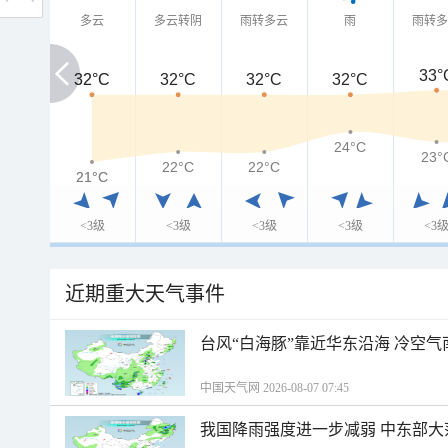
多云
多云转阴
雨转多云
雨
雨转
33°
32°C
32°C
32°C
32°C
32°C
24°C
23°
22°C
22°C
21°C
21°C
<3级
<3级
<3级
<3级
<3
近期重大天气事件
台风“白海豚”靠近华东沿海 冷空
中国天气网 2026-08-07 07:45
我国降雨强度进一步减弱 中东部大