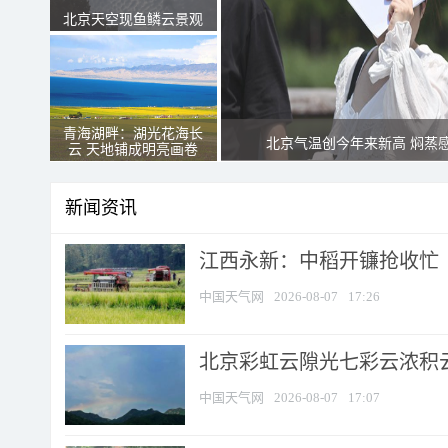
北京天空现鱼鳞云景观
青海湖畔：湖光花海长
北京气温创今年来新高 焖蒸
云 天地铺成明亮画卷
新闻资讯
江西永新：中稻开镰抢收忙
中国天气网
2026-08-07
17:26
北京彩虹云隙光七彩云浓积
中国天气网
2026-08-07
17:07