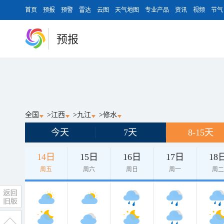
首页
预报
预警
雷达
云图
天气地图
专业产品
资讯
视频
节气
预报
全国
>
江西
>
九江
>
修水
今天
7天
8-15天
14日
15日
16日
17日
18
周五
周六
周日
周一
周