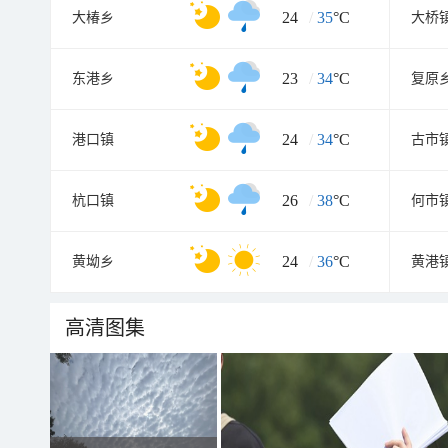
24
/
35
°C
大椿乡
大桥
23
/
34
°C
东港乡
复原
24
/
34
°C
港口镇
古市
26
/
38
°C
杭口镇
何市
24
/
36
°C
黄坳乡
黄港
高清图集